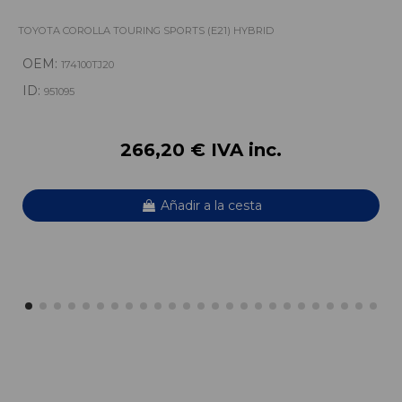
TOYOTA COROLLA TOURING SPORTS (E21) HYBRID
OEM:
174100TJ20
ID:
951095
266,20 € IVA inc.
Añadir a la cesta