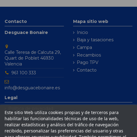
Contacto
Mapa sitio web
Desguace Bonaire
Inicio
Baja y tasaciones
Campa
Calle Teresa de Calcuta 29,
Recambios
Quart de Poblet 46930
Pago TPV
Valencia
Contacto
961 100 333
info@desguacebonaire.es
Legal
Política de privacidad
Este sitio Web utiliza cookies propias y de terceros para
Política de cookies
habilitar las funcionalidades técnicas de uso de la web,
Aviso legal
realizar estadísticas y análisis del tráfico de navegación
recibido, personalizar las preferencias del usuario y otras
Condiciones de venta
para ofrecer anuncios y publicidad. También permitimos el