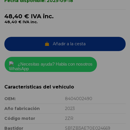
Fecha disponible:
2025-09-18
48,40 €
IVA inc.
48,40 €
IVA inc.
Añadir a la cesta
¿Necesitas ayuda? Habla con nosotros
Características del vehículo
OEM:
8404002490
Año fabricación
2023
Código motor
2ZR
Bastidor
SB1ZB3AE70E024669