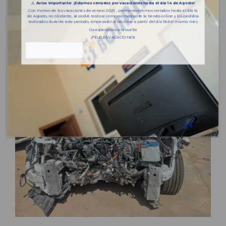
⚠️
Aviso importante: ¡Estamos cerrados por vacaciones hasta el día 14 de Agosto!
Con motivo de las vacaciones de verano 2026 , permaneceremos cerrados hasta el día 14
de Agosto, no obstante, se podrá realizar compras mediante la tienda online y los pedidos
realizados durante este periodo, empezarán a recibirse a partir del día 18 del mismo mes.
Os esperamos a la vuelta
¡FELICES VACACIONES!