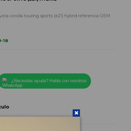
ota corolla touring sports (e21) hybrid referencia OEM
9-18
¿Necesitas ayuda? Habla con nosotros
culo
7702002C21
2023