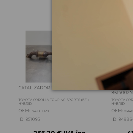
Pie
CATALIZADOR 174100TJ20
PANTALL
8614002N
TOYOTA COROLLA TOURING SPORTS (E21)
TOYOTA COR
HYBRID
HYBRID
OEM:
OEM:
174100TJ20
8614
ID:
951095
ID:
94986
266,20 € IVA inc.
4