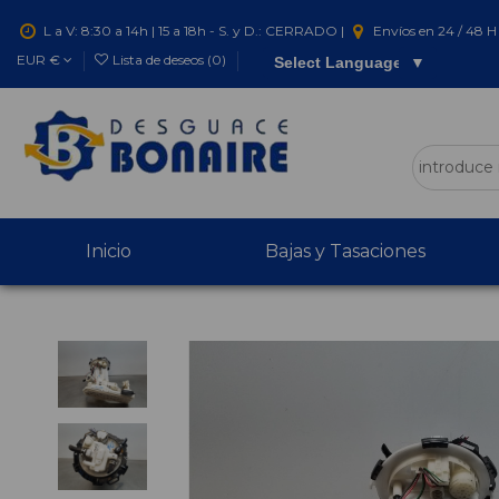
L a V: 8:30 a 14h | 15 a 18h - S. y D.: CERRADO |
Envíos en 24 / 48 H 
EUR €
Lista de deseos (
0
)
Select Language
▼
Inicio
Bajas y Tasaciones