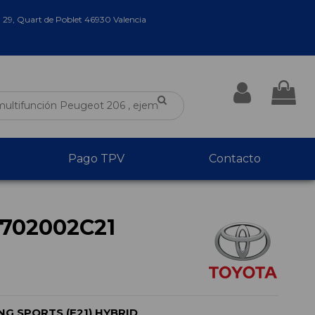
a 29, Quart de Poblet 46930 Valencia
Pago TPV
Contacto
702002C21
G SPORTS (E21) HYBRID