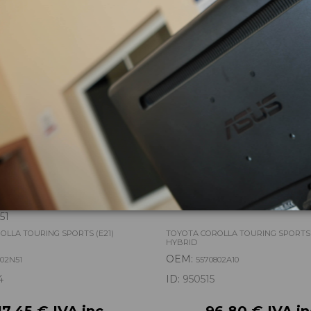
zas almacenadas del vehí
A MULTIFUNCION
TORPEDO 5570802A10
51
OLLA TOURING SPORTS (E21)
TOYOTA COROLLA TOURING SPORTS 
HYBRID
OEM:
002N51
5570802A10
4
ID:
950515
17,45 € IVA inc.
96,80 € IVA in