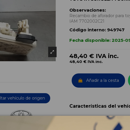
Observaciones:
Recambio de aforador para toy
IAM 7702002C21
Código interno:
949747
Fecha disponible:
2025-0
48,40 €
IVA inc.
48,40 €
IVA inc.
Añadir a la cesta
tar vehículo de origen
Características del vehí
OEM:
Año fabricación