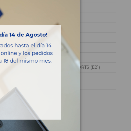
2ZR
SB1ZB3AE70E024669
BLANCO
día 14 de Agosto!
GASOLINA
dos hasta el día 14
HYBRID
online y los pedidos
122CV 90KW
ía 18 del mismo mes.
COROLLA TOURING SPORTS (E21)
1 año