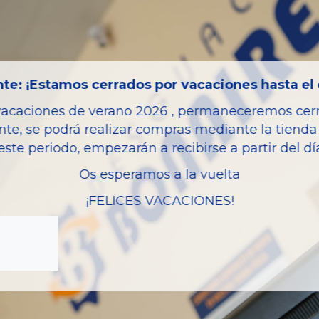
Código motor
Bastidor
Color
te: ¡Estamos cerrados por vacaciones hasta el 
Combustible
vacaciones de verano 2026 , permaneceremos cerra
Versión
nte, se podrá realizar compras mediante la tienda 
Potencia
este periodo, empezarán a recibirse a partir del d
Modelo
Os esperamos a la vuelta
Garantia
¡FELICES VACACIONES!