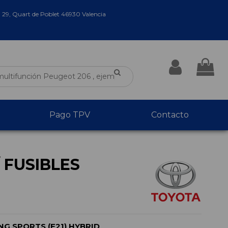
a 29, Quart de Poblet 46930 Valencia
Pago TPV
Contacto
/ FUSIBLES
G SPORTS (E21) HYBRID