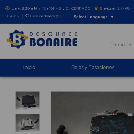
L a V: 8:30 a 14h | 15 a 18h - S. y D.: CERRADO |
Envíos en 24 / 48 H 
EUR €
Lista de deseos (
0
)
Select Language
▼
Inicio
Bajas y Tasaciones