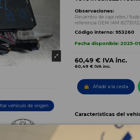
Observaciones:
Recambio de caja reles / fusibl
referencia OEM IAM 827301
Código interno:
953260
Fecha disponible:
2025-0
60,49 €
IVA inc.
60,49 €
IVA inc.
Añadir a la cesta
tar vehículo de origen
Características del vehí
OEM:
Año fabricación