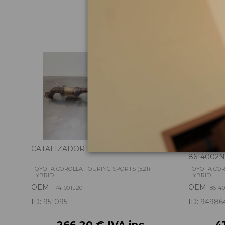
Pie
CATALIZADOR 174100TJ20
PANTALL
8614002N
TOYOTA COROLLA TOURING SPORTS (E21)
TOYOTA COR
HYBRID
HYBRID
OEM:
OEM:
174100TJ20
8614
ID:
951095
ID:
94986
266,20 € IVA inc.
4