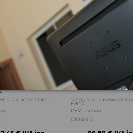
zas almacenadas del vehí
A MULTIFUNCION
TORPEDO 5570802A10
51
OLLA TOURING SPORTS (E21)
TOYOTA COROLLA TOURING SPORTS 
HYBRID
OEM:
002N51
5570802A10
4
ID:
950515
17,45 € IVA inc.
96,80 € IVA in