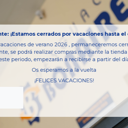
Código motor
Bastidor
Color
te: ¡Estamos cerrados por vacaciones hasta el 
Combustible
vacaciones de verano 2026 , permaneceremos cerra
Versión
nte, se podrá realizar compras mediante la tienda 
Potencia
este periodo, empezarán a recibirse a partir del d
Modelo
Os esperamos a la vuelta
Garantia
¡FELICES VACACIONES!