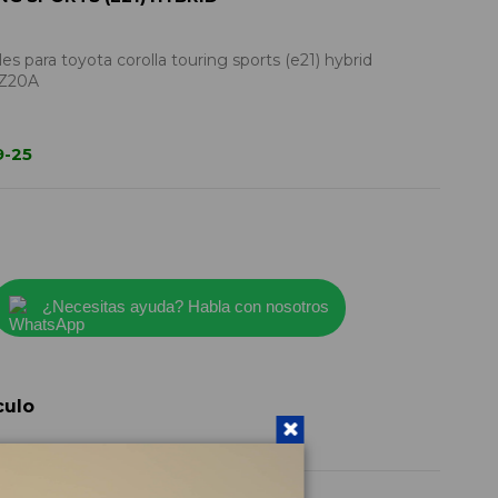
es para toyota corolla touring sports (e21) hybrid
2Z20A
9-25
¿Necesitas ayuda? Habla con nosotros
culo
8273012Z20A
2023