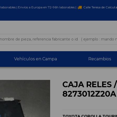
laborables | Envíos a Europa en 72-96h laborables |
Calle Teresa de Calcut
Vehículos en Campa
Recambios
CAJA RELES 
8273012Z20A
TOYOTA COROLLA TOURIN