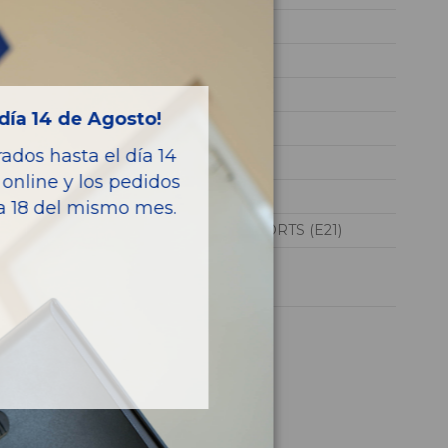
2ZR
SB1ZB3AE70E024669
BLANCO
día 14 de Agosto!
GASOLINA
dos hasta el día 14
HYBRID
online y los pedidos
122CV 90KW
ía 18 del mismo mes.
COROLLA TOURING SPORTS (E21)
1 año