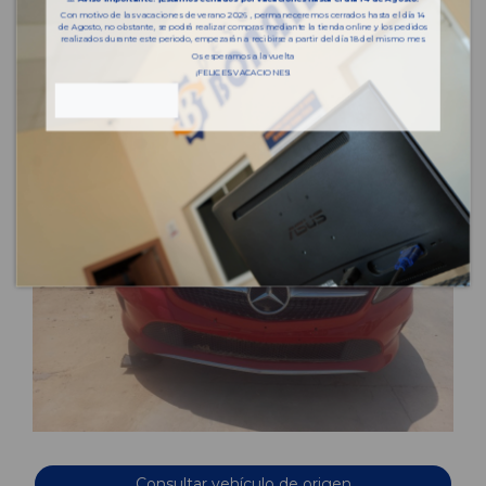
Con motivo de las vacaciones de verano 2026 , permaneceremos cerrados hasta el día 14
de Agosto, no obstante, se podrá realizar compras mediante la tienda online y los pedidos
realizados durante este periodo, empezarán a recibirse a partir del día 18 del mismo mes.
Os esperamos a la vuelta
¡FELICES VACACIONES!
Consultar vehículo de origen