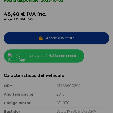
Fecha disponible:
2025-10-02
48,40 €
IVA inc.
48,40 €
IVA inc.
Añadir a la cesta
¿Necesitas ayuda? Habla con nosotros
Características del vehículo
OEM:
A1768600202
Año fabricación
2017
Código motor
651 930
Bastidor
WDD1760081J730347