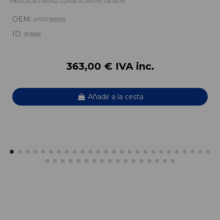
MERCEDES-BENZ CLASE A (W176) DESIGN
OEM:
A1767300105
ID:
913686
363,00 € IVA inc.
Añadir a la cesta