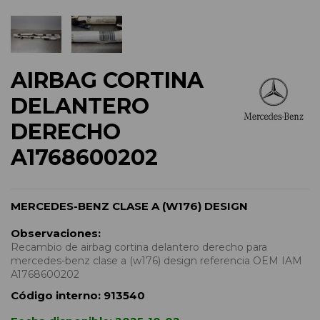
AIRBAG CORTINA
DELANTERO
DERECHO
A1768600202
MERCEDES-BENZ CLASE A (W176) DESIGN
Observaciones:
Recambio de airbag cortina delantero derecho para
mercedes-benz clase a (w176) design referencia OEM IAM
A1768600202
Código interno:
913540