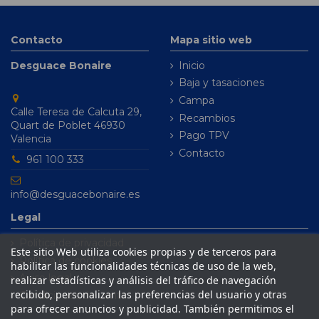
Contacto
Mapa sitio web
Desguace Bonaire
Inicio
Baja y tasaciones
Campa
Calle Teresa de Calcuta 29,
Recambios
Quart de Poblet 46930
Pago TPV
Valencia
Contacto
961 100 333
info@desguacebonaire.es
Legal
Política de privacidad
Este sitio Web utiliza cookies propias y de terceros para
Política de cookies
habilitar las funcionalidades técnicas de uso de la web,
Aviso legal
realizar estadísticas y análisis del tráfico de navegación
recibido, personalizar las preferencias del usuario y otras
Condiciones de venta
para ofrecer anuncios y publicidad. También permitimos el