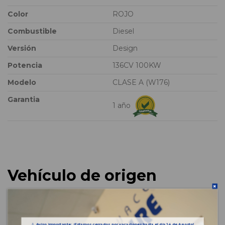
Color
ROJO
Combustible
Diesel
Versión
Design
Potencia
136CV 100KW
Modelo
CLASE A (W176)
Garantia
1 año
Vehículo de origen
⚠️
Aviso importante: ¡Estamos cerrados por vacaciones hasta el día 14 de Agosto!