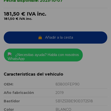
Fecha disponible:
2025-10-07
181,50 €
IVA inc.
181,50 €
IVA inc.
Añadir a la cesta
¿Necesitas ayuda? Habla con nosotros
Características del vehículo
OEM:
83800FEP90
Año fabricación
2019
Bastidor
SB1Z53BE90E072518
Color
BLANCO