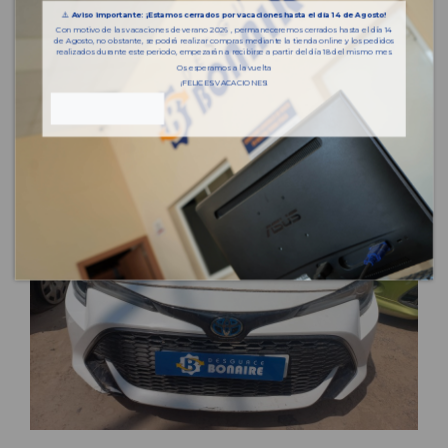
⚠️
Aviso importante: ¡Estamos cerrados por vacaciones hasta el día 14 de Agosto!
Con motivo de las vacaciones de verano 2026 , permaneceremos cerrados hasta el día 14
de Agosto, no obstante, se podrá realizar compras mediante la tienda online y los pedidos
realizados durante este periodo, empezarán a recibirse a partir del día 18 del mismo mes.
Os esperamos a la vuelta
¡FELICES VACACIONES!