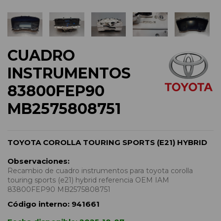
CUADRO
INSTRUMENTOS
83800FEP90
MB2575808751
TOYOTA COROLLA TOURING SPORTS (E21) HYBRID
Observaciones:
Recambio de cuadro instrumentos para toyota corolla
touring sports (e21) hybrid referencia OEM IAM
83800FEP90 MB2575808751
Código interno:
941661