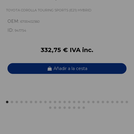
TOYOTA COROLLA TOURING SPORTS (E21) HYBRID
OEM:
6700402560
ID:
941754
332,75 € IVA inc.
Añadir a la cesta