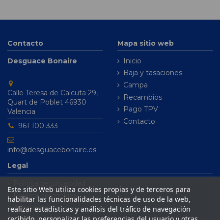
Contacto
Mapa sitio web
Desguace Bonaire
Inicio
Baja y tasaciones
Campa
Calle Teresa de Calcuta 29,
Recambios
Quart de Poblet 46930
Pago TPV
Valencia
Contacto
961 100 333
info@desguacebonaire.es
Legal
Política de privacidad
Este sitio Web utiliza cookies propias y de terceros para
Política de cookies
habilitar las funcionalidades técnicas de uso de la web,
Aviso legal
realizar estadísticas y análisis del tráfico de navegación
recibido, personalizar las preferencias del usuario y otras
Condiciones de venta