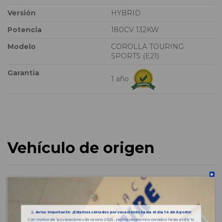
Versión
HYBRID
Potencia
180CV 132KW
Modelo
COROLLA TOURING
SPORTS (E21)
Garantia
1 año
Vehículo de origen
⚠️
Aviso importante: ¡Estamos cerrados por vacaciones hasta el día 14 de Agosto!
Con motivo de las vacaciones de verano 2026 , permaneceremos cerrados hasta el día 14