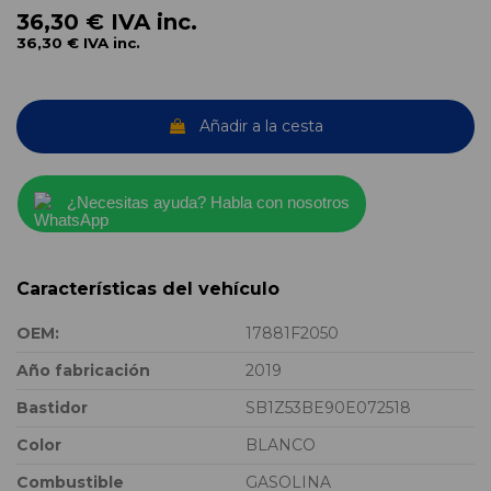
36,30 €
IVA inc.
36,30 €
IVA inc.
Añadir a la cesta
¿Necesitas ayuda? Habla con nosotros
Características del vehículo
OEM:
17881F2050
Año fabricación
2019
Bastidor
SB1Z53BE90E072518
Color
BLANCO
Combustible
GASOLINA