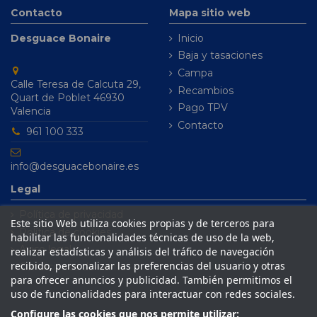
Contacto
Mapa sitio web
Desguace Bonaire
Inicio
Baja y tasaciones
Campa
Calle Teresa de Calcuta 29,
Recambios
Quart de Poblet 46930
Pago TPV
Valencia
Contacto
961 100 333
info@desguacebonaire.es
Legal
Política de privacidad
Este sitio Web utiliza cookies propias y de terceros para
Política de cookies
habilitar las funcionalidades técnicas de uso de la web,
Aviso legal
realizar estadísticas y análisis del tráfico de navegación
recibido, personalizar las preferencias del usuario y otras
Condiciones de venta
para ofrecer anuncios y publicidad. También permitimos el
uso de funcionalidades para interactuar con redes sociales.
Configure las cookies que nos permite utilizar: