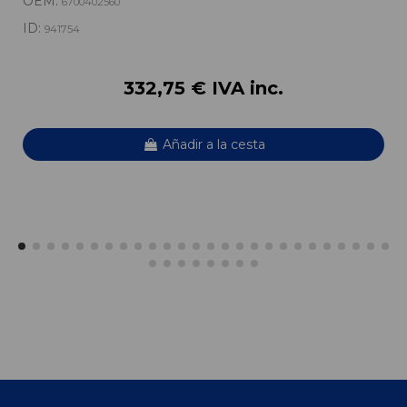
OEM:
6700402560
ID:
941754
332,75 € IVA inc.
Añadir a la cesta