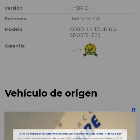
Versión
HYBRID
Potencia
180CV 132KW
Modelo
COROLLA TOURING
SPORTS (E21)
Garantia
1 año
Vehículo de origen
⚠️
Aviso importante: ¡Estamos cerrados por vacaciones hasta el día 14 de Agosto!
Con motivo de las vacaciones de verano 2026 , permaneceremos cerrados hasta el día 14