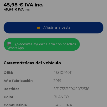
45,98 €
IVA inc.
45,98 €
IVA inc.
Añadir a la cesta
¿Necesitas ayuda? Habla con nosotros
Características del vehículo
OEM:
46310F4011
Año fabricación
2019
Bastidor
SB1Z53BE90E072518
Color
BLANCO
Combustible
GASOLINA