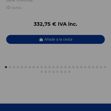
OEM:
6700402560
ID:
941754
332,75 € IVA inc.
Añadir a la cesta