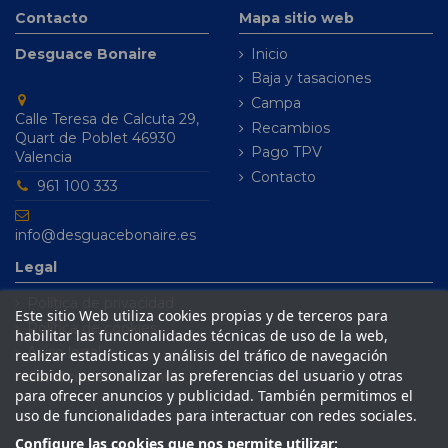
Contacto
Mapa sitio web
Desguace Bonaire
Inicio
Baja y tasaciones
Campa
Calle Teresa de Calcuta 29,
Recambios
Quart de Poblet 46930
Pago TPV
Valencia
Contacto
961 100 333
info@desguacebonaire.es
Legal
Política de privacidad
Este sitio Web utiliza cookies propias y de terceros para
Política de cookies
habilitar las funcionalidades técnicas de uso de la web,
Aviso legal
realizar estadísticas y análisis del tráfico de navegación
recibido, personalizar las preferencias del usuario y otras
Condiciones de venta
para ofrecer anuncios y publicidad. También permitimos el
uso de funcionalidades para interactuar con redes sociales.
Configure las cookies que nos permite utilizar: