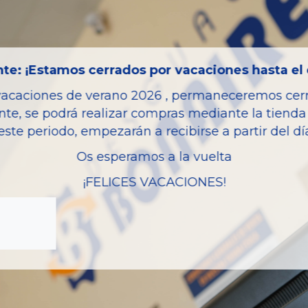
Bastidor
Color
Combustible
te: ¡Estamos cerrados por vacaciones hasta el 
Versión
vacaciones de verano 2026 , permaneceremos cerra
Potencia
nte, se podrá realizar compras mediante la tienda 
este periodo, empezarán a recibirse a partir del d
Modelo
Os esperamos a la vuelta
Garantia
¡FELICES VACACIONES!
zas almacenadas del vehí