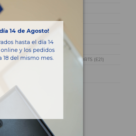
SB1Z53BE90E072518
BLANCO
GASOLINA
día 14 de Agosto!
HYBRID
dos hasta el día 14
180CV 132KW
online y los pedidos
ía 18 del mismo mes.
COROLLA TOURING SPORTS (E21)
1 año
culo