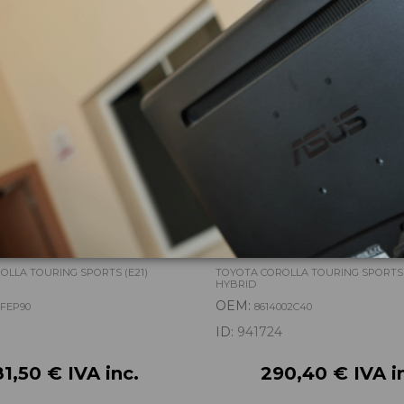
INSTRUMENTOS
PANTALLA MULTIFUNCION
90 MB2575808751
8614002C40 CVRS69E1AE
OLLA TOURING SPORTS (E21)
TOYOTA COROLLA TOURING SPORTS 
HYBRID
OEM:
0FEP90
8614002C40
ID:
941724
81,50 € IVA inc.
290,40 € IVA i