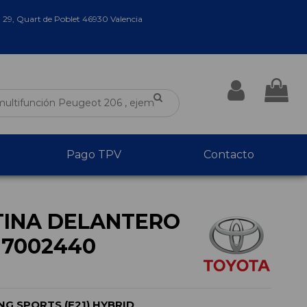
a 29, Quart de Poblet 46930 Valencia
Pago TPV
Contacto
TINA DELANTERO
17002440
G SPORTS (E21) HYBRID