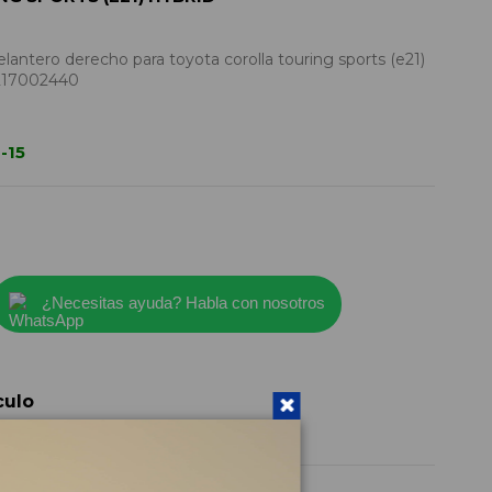
lantero derecho para toyota corolla touring sports (e21)
6217002440
-15
¿Necesitas ayuda? Habla con nosotros
culo
6217002440
2019