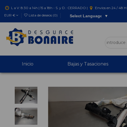
L a V: 8:30 a 14h | 15 a 18h - S. y D.: CERRADO |
Envíos en 24 / 48 H 
EUR €
Lista de deseos (
0
)
Select Language
▼
Inicio
Bajas y Tasaciones