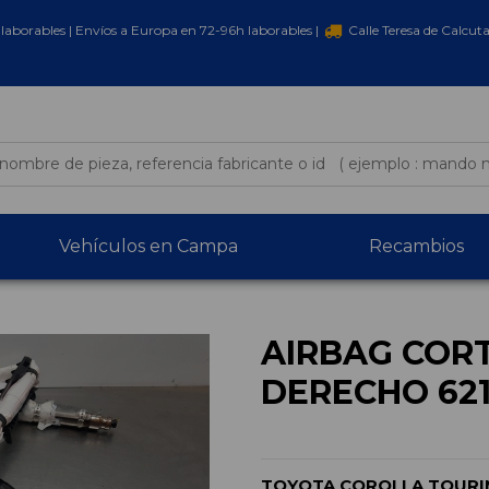
laborables | Envíos a Europa en 72-96h laborables |
Calle Teresa de Calcut
Vehículos en Campa
Recambios
AIRBAG COR
DERECHO 62
TOYOTA COROLLA TOURIN