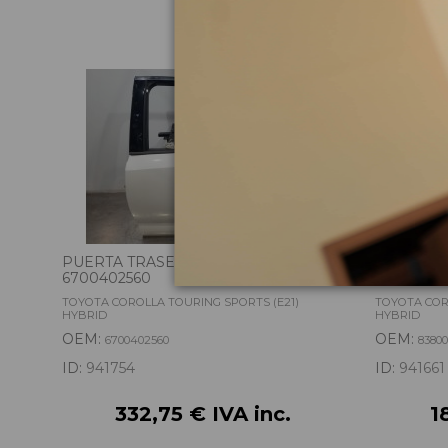
PUERTA TRASERA IZQUIERDA
CUADRO 
6700402560
83800FEP
TOYOTA COROLLA TOURING SPORTS (E21)
TOYOTA COR
HYBRID
HYBRID
OEM:
OEM:
6700402560
8380
ID:
941754
ID:
941661
332,75 € IVA inc.
1