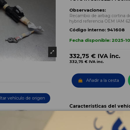
Observaciones:
Recambio de airbag cortina de
hybrid referencia OEM IAM 
Código interno:
941608
Fecha disponible:
2025-10
332,75 €
IVA inc.
332,75 €
IVA inc.
Añadir a la cesta
tar vehículo de origen
Características del vehí
OEM:
Año fabricación