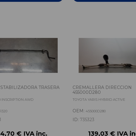
STABILIZADORA TRASERA
CREMALLERA DIRECCION
455000D280
0 INSCRIPTION AWD
TOYOTA YARIS HYBRID ACTIVE
OEM:
51320
455000D280
1
ID:
735323
4,70 € IVA inc.
139,03 € IVA in