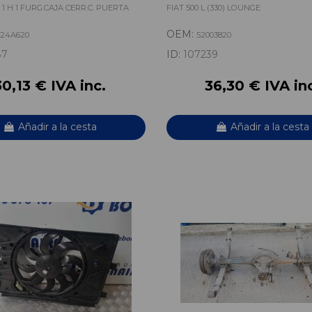
1 H 1 FURG.CAJA CERR.C. PUERTA
FIAT 500 L (330) LOUNGE
OEM:
024A620
52003820
87
ID:
107239
30,13 € IVA inc.
36,30 € IVA in
Añadir a la cesta
Añadir a la cesta