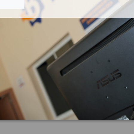
ESTABILIZADORA
ENFRIADOR EGR 580136534
RA 31406930
0 INSCRIPTION AWD
IVECO DAILY PR EINZELKABINE 35 S.
3000
OEM:
06930
5801365344
0
ID:
635005
2,60 € IVA inc.
72,60 € IVA in
Añadir a la cesta
Añadir a la cesta