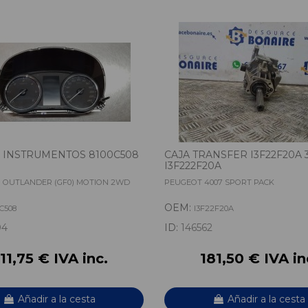
 INSTRUMENTOS 8100C508
CAJA TRANSFER I3F22F20A 
I3F222F20A
I OUTLANDER (GF0) MOTION 2WD
PEUGEOT 4007 SPORT PACK
OEM:
0C508
I3F22F20A
04
ID:
146562
11,75 € IVA inc.
181,50 € IVA in
Añadir a la cesta
Añadir a la cesta