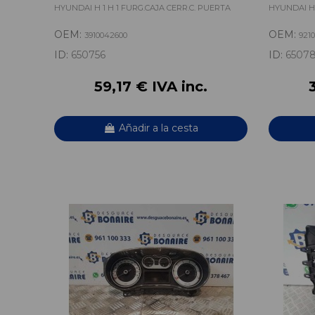
HYUNDAI H 1 H 1 FURG.CAJA CERR.C. PUERTA
HYUNDAI H 
OEM:
OEM:
3910042600
921
ID:
650756
ID:
6507
59,17 € IVA inc.
Añadir a la cesta