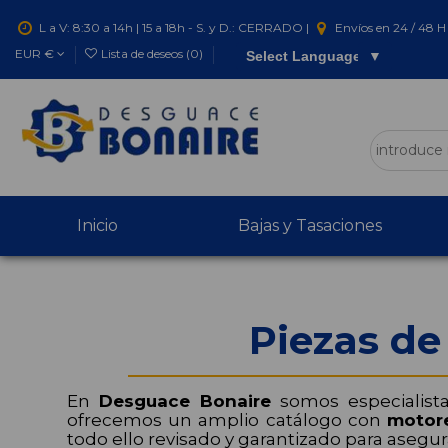
L a V: 8:30 a 14h | 15 a 18h - S. y D.: CERRADO |
Envíos en 24 / 48 H 
EUR €
Lista de deseos (
0
)
Select Language
▼
Inicio
Bajas y Tasaciones
Piezas de
En
Desguace Bonaire
somos especialist
ofrecemos un amplio catálogo con
motor
todo ello revisado y garantizado para asegur