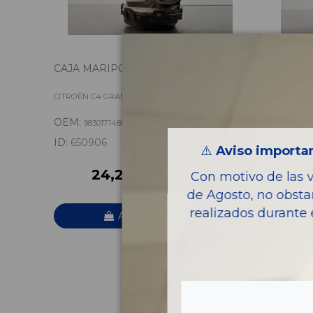
CAJA MARIPOSA 9830171480
COMPRE
ACONDI
9834730
CITROËN C4 GRAND PICASSO FEEL
CITROËN C
OEM:
OEM:
9830171480
983
ID:
650906
ID:
65092
⚠️
Aviso importan
24,20 € IVA inc.
4
Con motivo de las 
de Agosto, no obsta
realizados durante 
Añadir a la cesta