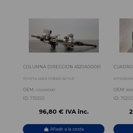
COLUMNA DIRECCION 4520A0D061
CUADRO
TOYOTA YARIS HYBRID ACTIVE
MITSUBISH
OEM:
OEM:
4520A0D061
810
ID:
735320
ID:
7520
96,80 € IVA inc.
2
Añadir a la cesta