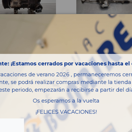
SOR AIRE
CREMALLERA DIRECCION
CIONADO 9834730080
1646346580
480
4 GRAND PICASSO FEEL
CITROËN C4 GRAND PICASSO FEEL
OEM:
4730080
1646346580
2
ID:
650924
te: ¡Estamos cerrados por vacaciones hasta el 
8,40 € IVA inc.
240,79 € IVA in
vacaciones de verano 2026 , permaneceremos cerra
nte, se podrá realizar compras mediante la tienda 
este periodo, empezarán a recibirse a partir del d
Añadir a la cesta
Añadir a la cesta
Os esperamos a la vuelta
¡FELICES VACACIONES!