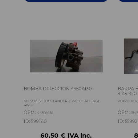
BOMBA DIRECCION 4450A130
BARRA E
31451320
MITSUBISHI OUTLANDER (CW0) CHALLENGE
VOLVO XC6
4WD
OEM:
OEM:
4450A130
314
ID:
599180
ID:
55992
60,50 € IVA inc.
8