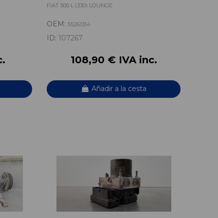
FIAT 500 L (330) LOUNGE
OEM:
55261314
ID:
107267
c.
108,90 € IVA inc.
Añadir a la cesta