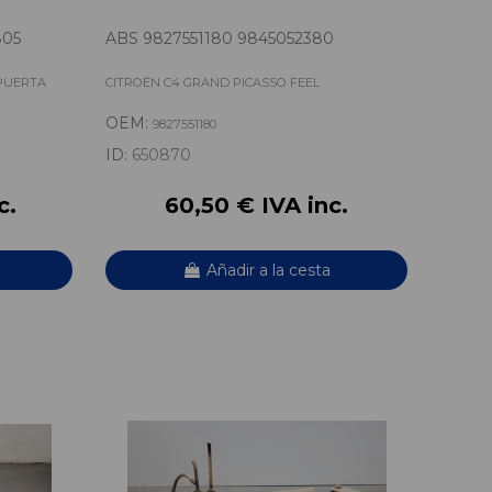
805
ABS 9827551180 9845052380
 PUERTA
CITROËN C4 GRAND PICASSO FEEL
OEM:
9827551180
ID:
650870
c.
60,50 € IVA inc.
Añadir a la cesta