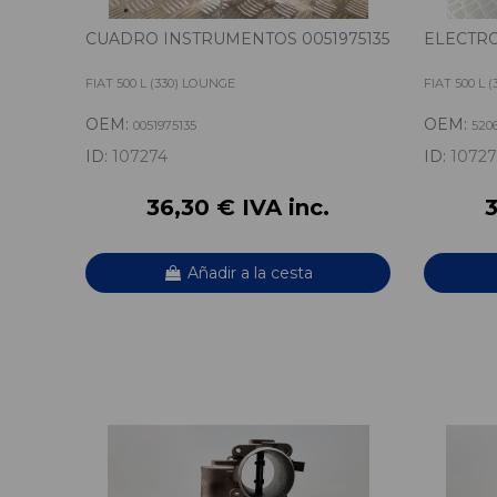
CUADRO INSTRUMENTOS 0051975135
ELECTRO
FIAT 500 L (330) LOUNGE
FIAT 500 L 
OEM:
OEM:
0051975135
520
ID:
107274
ID:
10727
36,30 € IVA inc.
3
Añadir a la cesta