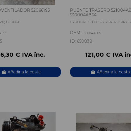
VENTILADOR 52066195
PUENTE TRASERO 521004A
530004A864
(330) LOUNGE
HYUNDAI H 1 H 1 FURG.CAJA CERR.C.
OEM:
66195
521004A805
5
ID:
650838
6,30 € IVA inc.
121,00 € IVA in
Añadir a la cesta
Añadir a la cesta