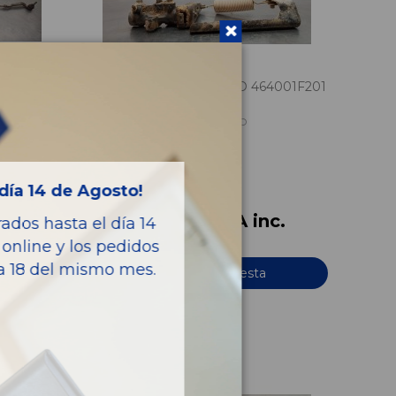
REPARTIDOR DE FRENO 464001F201
NISSAN TERRANO (WD21) 2.7 TD
OEM:
464001F201
ID:
634989
día 14 de Agosto!
c.
108,90 € IVA inc.
dos hasta el día 14
online y los pedidos
ía 18 del mismo mes.
Añadir a la cesta