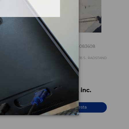
4
BALLESTA TRASERA 504083608
.. RADSTAND
IVECO DAILY PR EINZELKABINE 35 S... RADSTAND
3000
OEM:
504083608
ID:
635007
c.
54,45 € IVA inc.
Añadir a la cesta