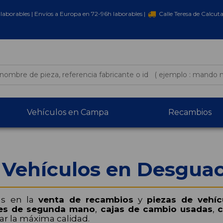
laborables | Envíos a Europa en 72-96h laborables |
Calle Teresa de Calcut
Vehículos en Campa
Recambios
 Vehículos en Desgua
as en la
venta de recambios
y
piezas de vehíc
es de segunda mano
,
cajas de cambio usadas
,
c
ar la máxima calidad.