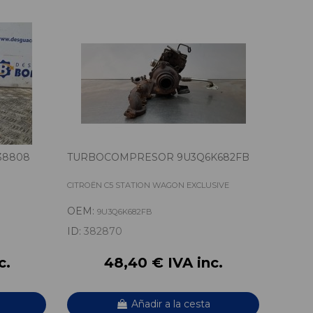
38808
TURBOCOMPRESOR 9U3Q6K682FB
CITROËN C5 STATION WAGON EXCLUSIVE
OEM:
9U3Q6K682FB
ID:
382870
c.
48,40 € IVA inc.
Añadir a la cesta