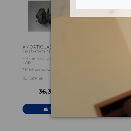
AMORTIGUADOR DELANTERO
BARRA 
DERECHO 4060A174
DELANTE
MITSUBISHI OUTLANDER (CW0) CHALLENGE
VOLVO XC6
4WD
OEM:
OEM:
4060A174
314
ID:
599166
ID:
55992
36,30 € IVA inc.
7
Añadir a la cesta