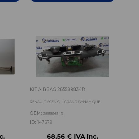
KIT AIRBAG 285589834R
RENAULT SCENIC III GRAND DYNAMIQUE
OEM:
285589834R
ID:
147679
c.
68,56 € IVA inc.