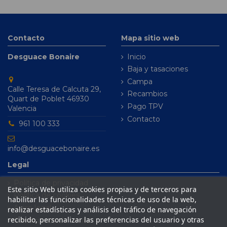
Contacto
Mapa sitio web
Desguace Bonaire
Inicio
Baja y tasaciones
Campa
Calle Teresa de Calcuta 29,
Recambios
Quart de Poblet 46930
Pago TPV
Valencia
Contacto
961 100 333
info@desguacebonaire.es
Legal
Política de privacidad
Este sitio Web utiliza cookies propias y de terceros para
Política de cookies
habilitar las funcionalidades técnicas de uso de la web,
Aviso legal
realizar estadísticas y análisis del tráfico de navegación
recibido, personalizar las preferencias del usuario y otras
Condiciones de venta