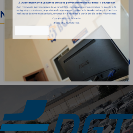
⚠️
Aviso importante: ¡Estamos cerrados por vacaciones hasta el día 14 de Agosto!
Con motivo de las vacaciones de verano 2026 , permaneceremos cerrados hasta el día 14
NUEVOS RECAMBIOS
de Agosto, no obstante, se podrá realizar compras mediante la tienda online y los pedidos
realizados durante este periodo, empezarán a recibirse a partir del día 18 del mismo mes.
Os esperamos a la vuelta
¡FELICES VACACIONES!
Ver recambios