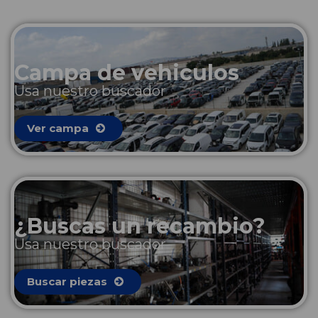
Campa de vehiculos
Usa nuestro buscador
Ver campa
¿Buscas un recambio?
Usa nuestro buscador
Buscar piezas