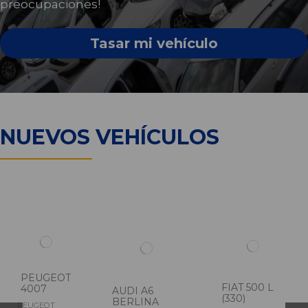
preocupaciones!
Tasar mi vehículo
NUEVOS VEHÍCULOS
PEUGEOT
FIAT 500 L
4007
AUDI A6
(330)
BERLINA
PEUGEOT