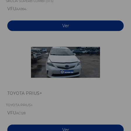
SKODA SUPERB COMBI (3T5)
VFU
AA994
Ver
TOYOTA PRIUS+
TOYOTA PRIUS+
VFU
AC128
Ver