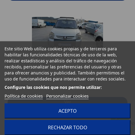
Este sitio Web utiliza cookies propias y de terceros para
habilitar las funcionalidades técnicas de uso de la web,
realizar estadísticas y análisis del tráfico de navegación
PEUGEOT PARTNER (S2)
recibido, personalizar las preferencias del usuario y otras
para ofrecer anuncios y publicidad. También permitimos el
PEUGEOT PARTNER (S2)
uso de funcionalidades para interactuar con redes sociales.
VFU
AC840
Configure las cookies que nos permite utilizar:
Política de cookies
Personalizar cookies
Ver
ACEPTO
RECHAZAR TODO