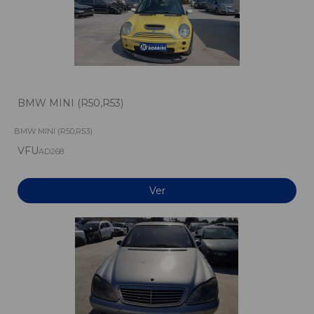
BMW MINI (R50,R53)
BMW MINI (R50,R53)
VFU
AD268
Ver