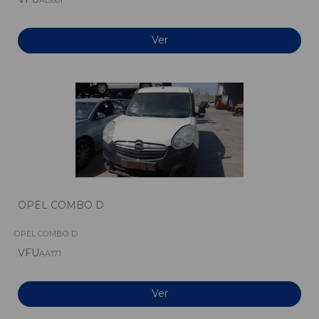
AB601
Ver
OPEL COMBO D
OPEL COMBO D
VFU
AA171
Ver