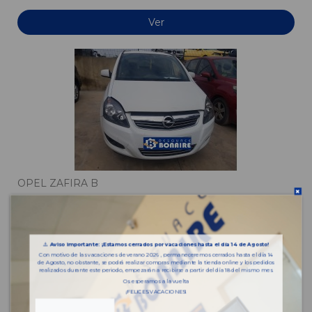
Ver
OPEL ZAFIRA B
OPEL ZAFIRA B
VFU
AA993
⚠️
Aviso importante: ¡Estamos cerrados por vacaciones hasta el día 14 de Agosto!
Con motivo de las vacaciones de verano 2026 , permaneceremos cerrados hasta el día 14
de Agosto, no obstante, se podrá realizar compras mediante la tienda online y los pedidos
Ver
realizados durante este periodo, empezarán a recibirse a partir del día 18 del mismo mes.
Os esperamos a la vuelta
¡FELICES VACACIONES!