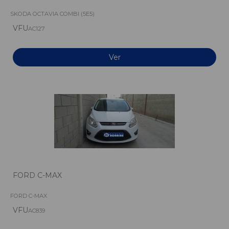
SKODA OCTAVIA COMBI (5E5)
VFU
AC127
Ver
FORD C-MAX
FORD C-MAX
VFU
AC839