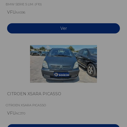
BMW SERIE 5 LIM. (F10)
VFU
AA596
Ver
CITROEN XSARA PICASSO
CITROEN XSARA PICASSO
VFU
AC370