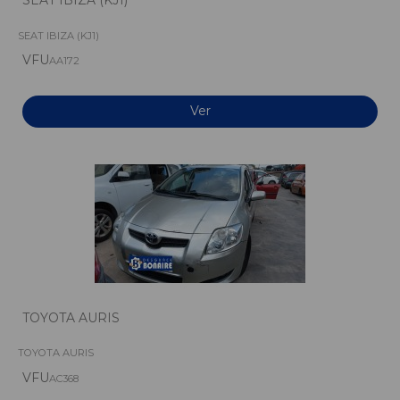
SEAT IBIZA (KJ1)
VFU
AA172
Ver
TOYOTA AURIS
TOYOTA AURIS
VFU
AC368