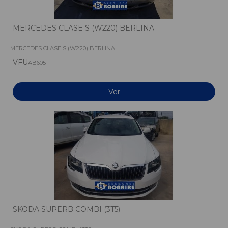
MERCEDES CLASE S (W220) BERLINA
MERCEDES CLASE S (W220) BERLINA
VFU
AB605
Ver
SKODA SUPERB COMBI (3T5)