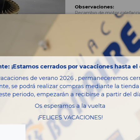
Observaciones:
Recambio de motor calefaccio
referencia OEM IAM A16882
Código interno:
621528
Fecha disponible:
2024-1
35,09 €
IVA inc.
35,09 €
IVA inc.
te: ¡Estamos cerrados por vacaciones hasta el 
vacaciones de verano 2026 , permaneceremos cerra
Añadir a la cesta
nte, se podrá realizar compras mediante la tienda 
este periodo, empezarán a recibirse a partir del d
Os esperamos a la vuelta
tar vehículo de origen
Características del vehí
¡FELICES VACACIONES!
OEM:
Año fabricación