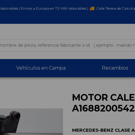
laborables | Envíos a Europa en 72-96h laborables |
Calle Teresa de Calcut
Vehículos en Campa
Recambios
MOTOR CALE
A1688200542
MERCEDES-BENZ CLASE A (