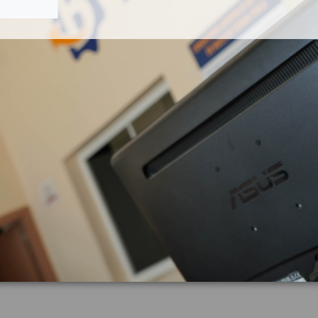
Código motor
Bastidor
Combustible
Versión
Potencia
Modelo
Garantia