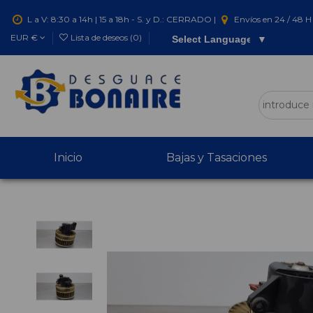
L a V: 8:30 a 14h | 15 a 18h - S. y D.: CERRADO |
Envíos en 24 / 48 H 
EUR €
Lista de deseos (
0
)
Select Language
▼
Inicio
Bajas y Tasaciones