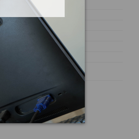
668940
WDB1680081J288011
Diesel
170 CDI (168.008)
90CV 66KW
CLASE A (W168)
1 año