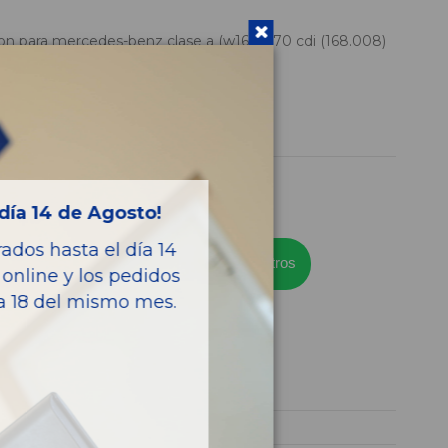
n para mercedes-benz clase a (w168) 170 cdi (168.008)
00542
2-27
día 14 de Agosto!
dos hasta el día 14
¿Necesitas ayuda? Habla con nosotros
online y los pedidos
ía 18 del mismo mes.
culo
A1688200542
1999