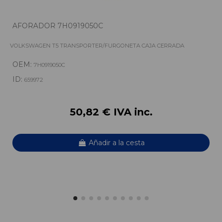
AFORADOR 7H0919050C
VOLKSWAGEN T5 TRANSPORTER/FURGONETA CAJA CERRADA
OEM:
7H0919050C
ID:
659972
50,82 € IVA inc.
Añadir a la cesta