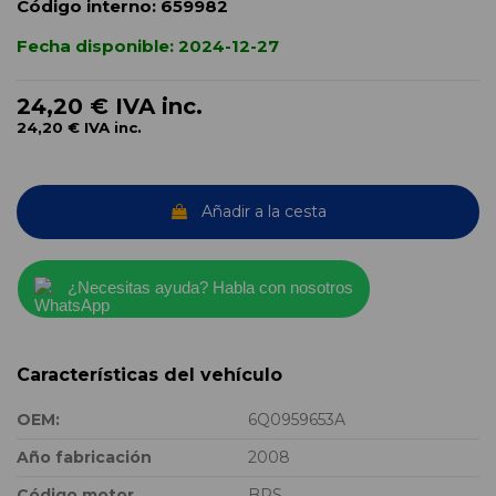
Código interno:
659982
Fecha disponible:
2024-12-27
24,20 €
IVA inc.
24,20 €
IVA inc.
Añadir a la cesta
¿Necesitas ayuda? Habla con nosotros
Características del vehículo
OEM:
6Q0959653A
Año fabricación
2008
Código motor
BRS