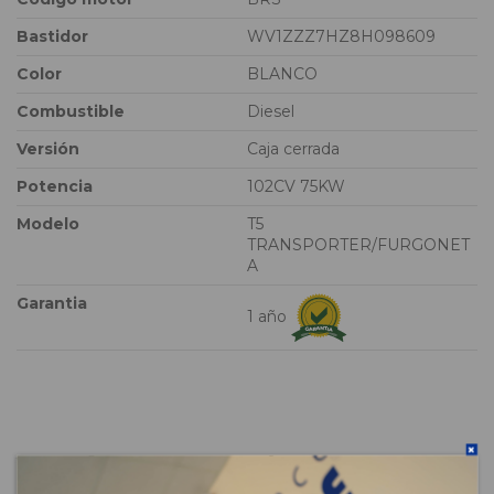
Bastidor
WV1ZZZ7HZ8H098609
Color
BLANCO
Combustible
Diesel
Versión
Caja cerrada
Potencia
102CV 75KW
Modelo
T5
TRANSPORTER/FURGONET
A
Garantia
1 año
Vehículo de origen