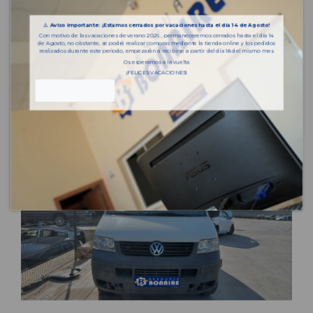
⚠️
Aviso importante: ¡Estamos cerrados por vacaciones hasta el día 14 de Agosto!
Con motivo de las vacaciones de verano 2026 , permaneceremos cerrados hasta el día 14
de Agosto, no obstante, se podrá realizar compras mediante la tienda online y los pedidos
realizados durante este periodo, empezarán a recibirse a partir del día 18 del mismo mes.
Os esperamos a la vuelta
¡FELICES VACACIONES!