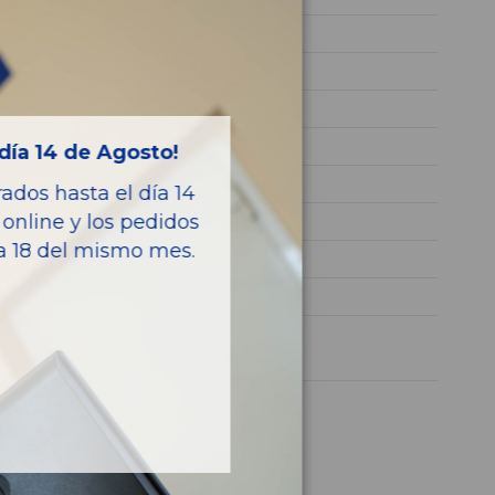
2011
N47D20C
WBAWY31030L541638
NEGRO
día 14 de Agosto!
Diesel
dos hasta el día 14
online y los pedidos
xDrive 20d
ía 18 del mismo mes.
184CV 135KW
X3 (F25)
1 año