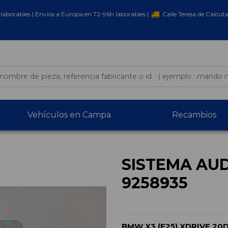
laborables | Envíos a Europa en 72-96h laborables |
Calle Teresa de Calcut
Vehículos en Campa
Recambios
SISTEMA AUD
9258935
BMW X3 (F25) XDRIVE 20