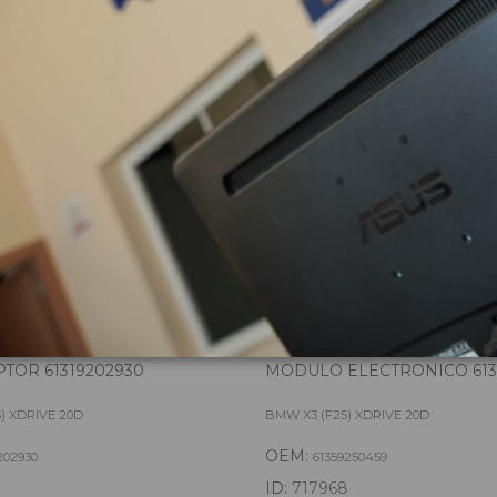
zas almacenadas del vehí
TOR 61319202930
MODULO ELECTRONICO 613
) XDRIVE 20D
BMW X3 (F25) XDRIVE 20D
OEM:
202930
61359250459
7
ID:
717968