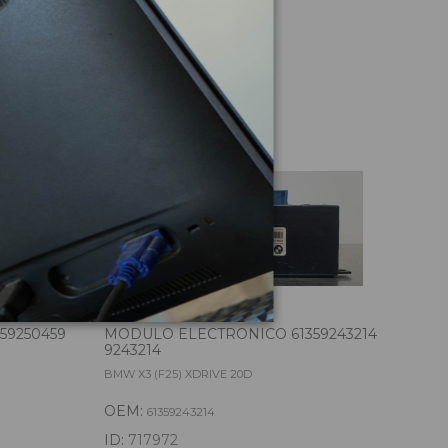
culo
59250459
MODULO ELECTRONICO 61359243214
MOD
9243214
BMW X3 (F25) XDRIVE 20D
BMW 
OEM:
OE
61359243214
ID:
717972
ID: