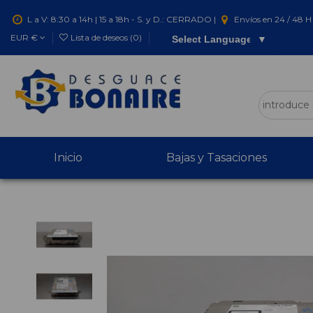
L a V: 8:30 a 14h | 15 a 18h - S. y D.: CERRADO |
Envíos en 24 / 48 H 
EUR €
Lista de deseos (
0
)
Select Language
▼
Inicio
Bajas y Tasaciones