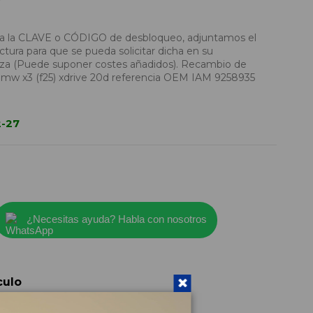
ida la CLAVE o CÓDIGO de desbloqueo, adjuntamos el
tura para que se pueda solicitar dicha en su
 (Puede suponer costes añadidos). Recambio de
 bmw x3 (f25) xdrive 20d referencia OEM IAM 9258935
2-27
¿Necesitas ayuda? Habla con nosotros
culo
9258935