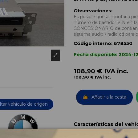
Observaciones:
Es posible que al montarla p
número de bastidor VIN en fac
CONCESIONARIO de confianza
sistema audio / radio cd para
Código interno:
678550
Fecha disponible:
2024-1
108,90 €
IVA inc.
108,90 €
IVA inc.
Añadir a la cesta
tar vehículo de origen
Características del vehí
OEM: