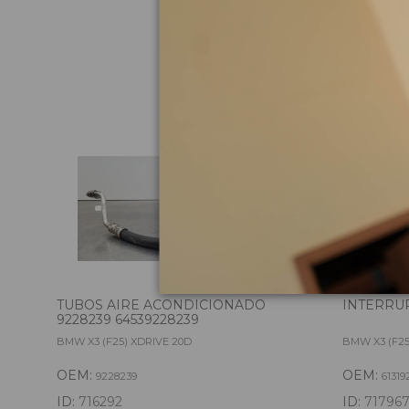
Pie
TUBOS AIRE ACONDICIONADO
INTERRUP
9228239 64539228239
BMW X3 (F25) XDRIVE 20D
BMW X3 (F25
OEM:
OEM:
9228239
61319
ID:
716292
ID:
71796