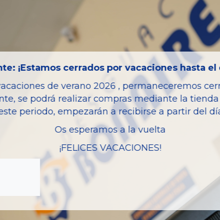
Año fabricación
Código motor
Bastidor
Color
te: ¡Estamos cerrados por vacaciones hasta el 
Combustible
vacaciones de verano 2026 , permaneceremos cerra
nte, se podrá realizar compras mediante la tienda 
Versión
este periodo, empezarán a recibirse a partir del d
Potencia
Os esperamos a la vuelta
Modelo
¡FELICES VACACIONES!
Garantia