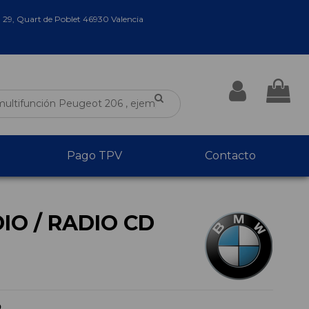
a 29, Quart de Poblet 46930 Valencia
Pago TPV
Contacto
IO / RADIO CD
D