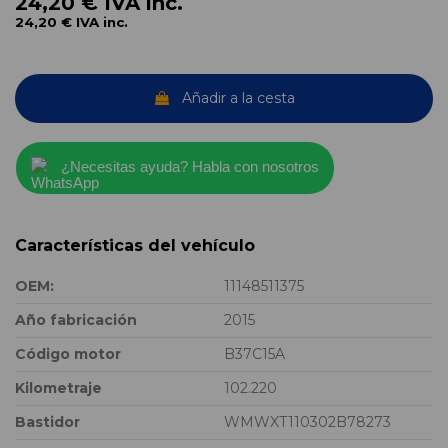
24,20 €
IVA inc.
24,20 €
IVA inc.
Añadir a la cesta
¿Necesitas ayuda? Habla con nosotros
Características del vehículo
OEM:
11148511375
Año fabricación
2015
Código motor
B37C15A
Kilometraje
102.220
Bastidor
WMWXT110302B78273