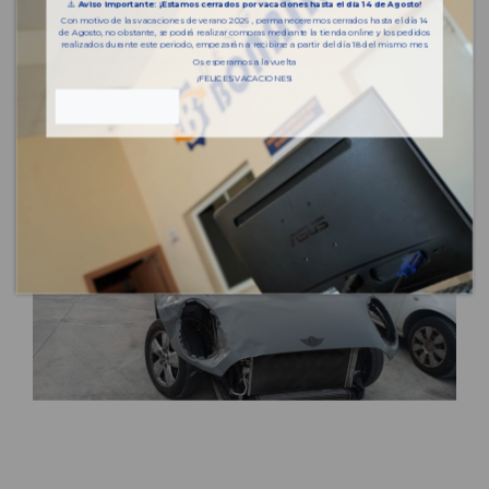
⚠️
Aviso importante: ¡Estamos cerrados por vacaciones hasta el día 14 de Agosto!
Con motivo de las vacaciones de verano 2026 , permaneceremos cerrados hasta el día 14
de Agosto, no obstante, se podrá realizar compras mediante la tienda online y los pedidos
realizados durante este periodo, empezarán a recibirse a partir del día 18 del mismo mes.
Os esperamos a la vuelta
¡FELICES VACACIONES!