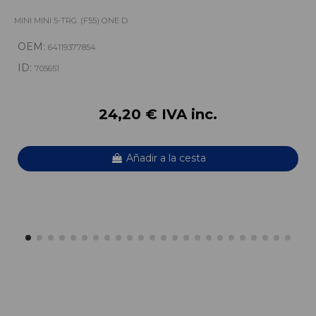
MINI MINI 5-TRG. (F55) ONE D
OEM:
64119377854
ID:
705651
24,20 € IVA inc.
Añadir a la cesta