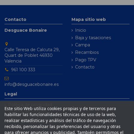
Contacto
Mapa sitio web
Desguace Bonaire
Inicio
Baja y tasaciones
Campa
Calle Teresa de Calcuta 29,
Recambios
Quart de Poblet 46930
Pago TPV
Valencia
Contacto
961 100 333
info@desguacebonaire.es
Legal
Política de privacidad
Este sitio Web utiliza cookies propias y de terceros para
Política de cookies
habilitar las funcionalidades técnicas de uso de la web,
Aviso legal
realizar estadísticas y análisis del tráfico de navegación
recibido, personalizar las preferencias del usuario y otras
Condiciones de venta
para ofrecer anuncios y publicidad. También permitimos el