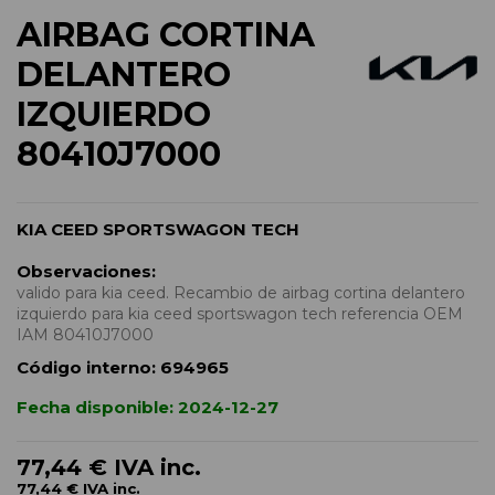
AIRBAG CORTINA
DELANTERO
IZQUIERDO
80410J7000
KIA CEED SPORTSWAGON TECH
Observaciones:
valido para kia ceed. Recambio de airbag cortina delantero
izquierdo para kia ceed sportswagon tech referencia OEM
IAM 80410J7000
Código interno:
694965
Fecha disponible:
2024-12-27
77,44 €
IVA inc.
77,44 €
IVA inc.