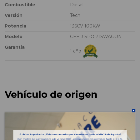
Combustible
Diesel
Versión
Tech
Potencia
136CV 100KW
Modelo
CEED SPORTSWAGON
Garantia
1 año
Vehículo de origen
⚠️
Aviso importante: ¡Estamos cerrados por vacaciones hasta el día 14 de Agosto!
Con motivo de las vacaciones de verano 2026 , permaneceremos cerrados hasta el día 14