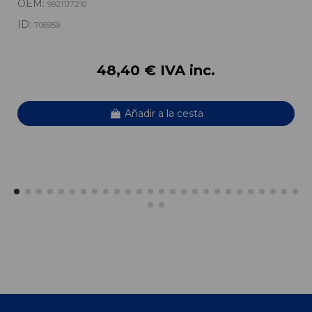
OEM:
99211J7210
ID:
706959
48,40 € IVA inc.
Añadir a la cesta