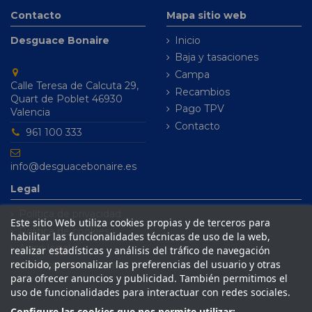
Contacto
Mapa sitio web
Desguace Bonaire
Inicio
Baja y tasaciones
Campa
Calle Teresa de Calcuta 29,
Recambios
Quart de Poblet 46930
Pago TPV
Valencia
Contacto
961 100 333
info@desguacebonaire.es
Legal
Política de privacidad
Este sitio Web utiliza cookies propias y de terceros para
Política de cookies
habilitar las funcionalidades técnicas de uso de la web,
Aviso legal
realizar estadísticas y análisis del tráfico de navegación
recibido, personalizar las preferencias del usuario y otras
Condiciones de venta
para ofrecer anuncios y publicidad. También permitimos el
uso de funcionalidades para interactuar con redes sociales.
Configure las cookies que nos permite utilizar: