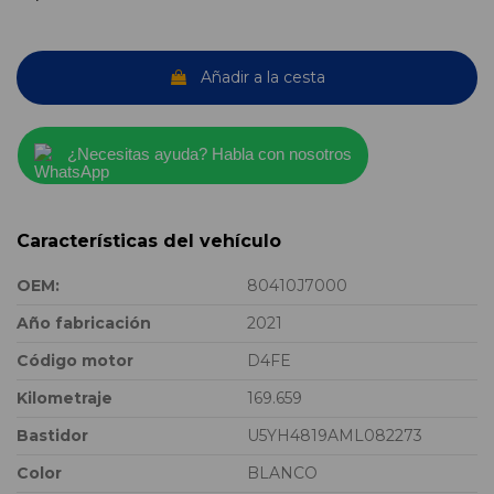
Añadir a la cesta
¿Necesitas ayuda? Habla con nosotros
Características del vehículo
OEM:
80410J7000
Año fabricación
2021
Código motor
D4FE
Kilometraje
169.659
Bastidor
U5YH4819AML082273
Color
BLANCO