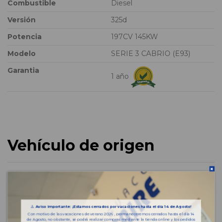
Combustible
Diesel
Versión
325d
Potencia
197CV 145KW
Modelo
SERIE 3 CABRIO (E93)
Garantia
1 año
Vehículo de origen
⚠️
Aviso importante: ¡Estamos cerrados por vacaciones hasta el día 14 de Agosto!
Con motivo de las vacaciones de verano 2026 , permaneceremos cerrados hasta el día 14
de Agosto, no obstante, se podrá realizar compras mediante la tienda online y los pedidos