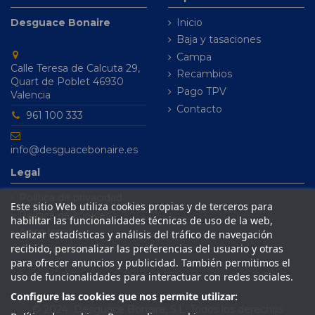
Desguace Bonaire
Inicio
Baja y tasaciones
Campa
Calle Teresa de Calcuta 29,
Recambios
Quart de Poblet 46930
Pago TPV
Valencia
Contacto
961 100 333
info@desguacebonaire.es
Legal
Política de privacidad
Este sitio Web utiliza cookies propias y de terceros para
Política de cookies
habilitar las funcionalidades técnicas de uso de la web,
Aviso legal
realizar estadísticas y análisis del tráfico de navegación
recibido, personalizar las preferencias del usuario y otras
Condiciones de venta
para ofrecer anuncios y publicidad. También permitimos el
uso de funcionalidades para interactuar con redes sociales.
Configure las cookies que nos permite utilizar:
© 2024 Desguace Bonaire, S.L. Todos los derechos