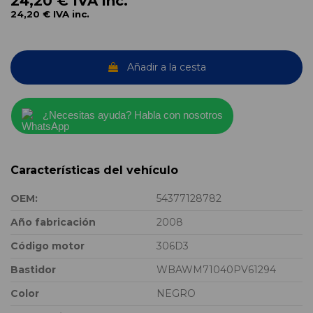
24,20 €
IVA inc.
24,20 €
IVA inc.
Añadir a la cesta
¿Necesitas ayuda? Habla con nosotros
Características del vehículo
OEM:
54377128782
Año fabricación
2008
Código motor
306D3
Bastidor
WBAWM71040PV61294
Color
NEGRO