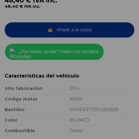
48,40 €
IVA inc.
48,40 €
IVA inc.
Añadir a la cesta
¿Necesitas ayuda? Habla con nosotros
Características del vehículo
Año fabricación
2014
Código motor
N16A1
Bastidor
SHHFK3770EU205569
Color
BLANCO
Combustible
Diesel