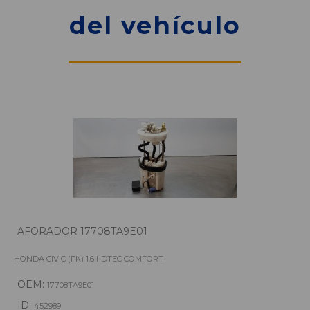
del vehículo
AFORADOR 17708TA9E01
HONDA CIVIC (FK) 1.6 I-DTEC COMFORT
OEM:
17708TA9E01
ID:
452989