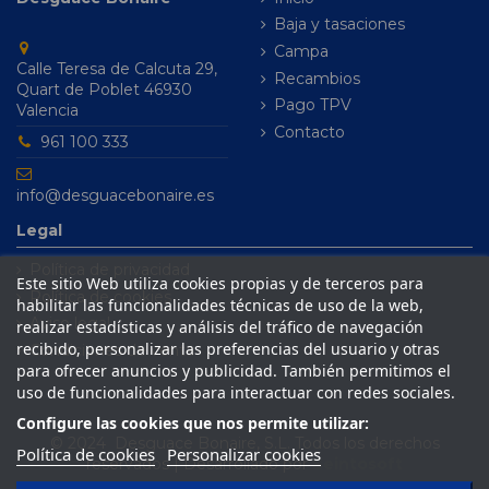
Baja y tasaciones
Campa
Calle Teresa de Calcuta 29,
Recambios
Quart de Poblet 46930
Pago TPV
Valencia
Contacto
961 100 333
info@desguacebonaire.es
Legal
Política de privacidad
Este sitio Web utiliza cookies propias y de terceros para
Política de cookies
habilitar las funcionalidades técnicas de uso de la web,
Aviso legal
realizar estadísticas y análisis del tráfico de navegación
recibido, personalizar las preferencias del usuario y otras
Condiciones de venta
para ofrecer anuncios y publicidad. También permitimos el
uso de funcionalidades para interactuar con redes sociales.
Configure las cookies que nos permite utilizar:
© 2024 Desguace Bonaire, S.L. Todos los derechos
Política de cookies
Personalizar cookies
reservados | Desarrollado por
Seintosoft