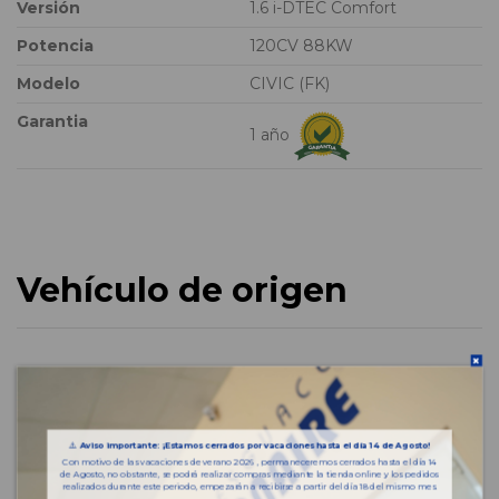
Versión
1.6 i-DTEC Comfort
Potencia
120CV 88KW
Modelo
CIVIC (FK)
Garantia
1 año
Vehículo de origen
⚠️
Aviso importante: ¡Estamos cerrados por vacaciones hasta el día 14 de Agosto!
Con motivo de las vacaciones de verano 2026 , permaneceremos cerrados hasta el día 14
de Agosto, no obstante, se podrá realizar compras mediante la tienda online y los pedidos
realizados durante este periodo, empezarán a recibirse a partir del día 18 del mismo mes.