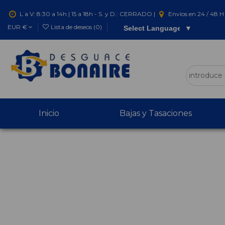
L a V: 8:30 a 14h | 15 a 18h - S. y D.: CERRADO |
Envíos en 24 / 48 H 
EUR €
Lista de deseos (
0
)
Select Language
▼
Inicio
Bajas y Tasaciones