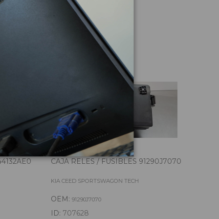
culo
4132AE0
CAJA RELES / FUSIBLES 91290J7070
AFO
KIA CEED SPORTSWAGON TECH
KIA 
OEM:
OE
91290J7070
ID:
707628
ID: