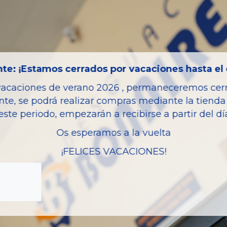
Código motor
Kilometraje
Bastidor
Color
te: ¡Estamos cerrados por vacaciones hasta el 
Combustible
vacaciones de verano 2026 , permaneceremos cerra
Versión
nte, se podrá realizar compras mediante la tienda 
este periodo, empezarán a recibirse a partir del d
Potencia
Os esperamos a la vuelta
Modelo
¡FELICES VACACIONES!
Garantia