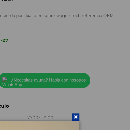
zquierda para kia ceed sportswagon tech referencia OEM
2-27
¿Necesitas ayuda? Habla con nosotros
culo
77003J7200
2021