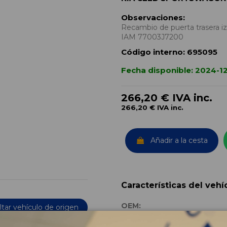
Observaciones:
Recambio de puerta trasera i
IAM 77003J7200
Código interno:
695095
Fecha disponible:
2024-1
266,20 €
IVA inc.
266,20 €
IVA inc.
Añadir a la cesta
Características del vehí
OEM:
tar vehículo de origen
Año fabricación