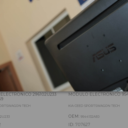
zas almacenadas del vehí
ELECTRONICO 296102U233
MODULO ELECTRONICO 954
59
PORTSWAGON TECH
KIA CEED SPORTSWAGON TECH
OEM:
02U233
9544132AE0
2
ID:
707627