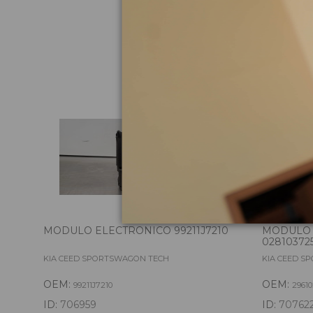
Pie
MODULO ELECTRONICO 99211J7210
MODULO 
02810372
KIA CEED SPORTSWAGON TECH
KIA CEED S
OEM:
OEM:
99211J7210
2961
ID:
706959
ID:
70762