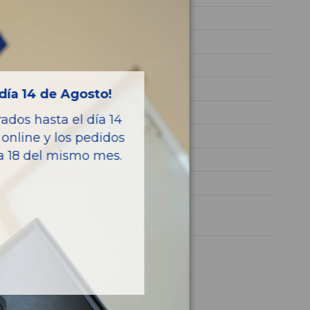
D4FE
169.659
U5YH4819AML082273
BLANCO
día 14 de Agosto!
Diesel
dos hasta el día 14
Tech
online y los pedidos
ía 18 del mismo mes.
136CV 100KW
CEED SPORTSWAGON
1 año