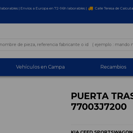
laborables | Envíos a Europa en 72-96h laborables |
Calle Teresa de Calcut
Vehículos en Campa
Recambios
PUERTA TRA
77003J7200
KIA CEED SPORTSWAGON