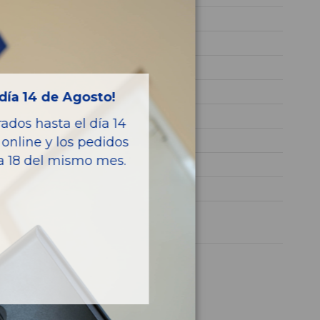
204DTD
SALCA2DN6GH626944
GRIS
Diesel
día 14 de Agosto!
Pure
dos hasta el día 14
150CV 110KW
online y los pedidos
ía 18 del mismo mes.
GJ329F876AB
DISCOVERY SPORT
1 año