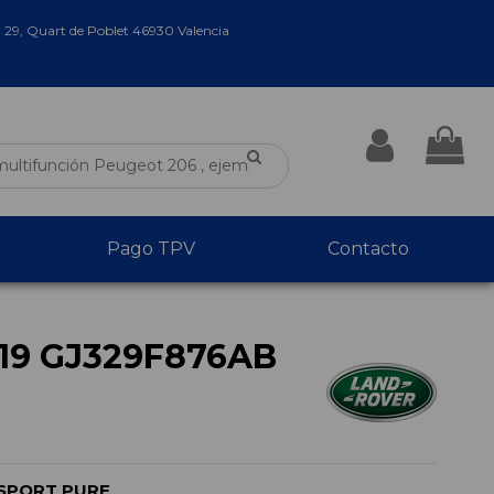
a 29, Quart de Poblet 46930 Valencia
Pago TPV
Contacto
19 GJ329F876AB
 SPORT PURE