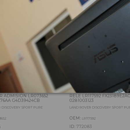
zas almacenadas del vehí
R ADMISION LR073652
RELE LR117592 FX23189E2A
76AA G4D39424CB
0281003123
 DISCOVERY SPORT PURE
LAND ROVER DISCOVERY SPORT PU
OEM:
3652
LR117592
6
ID:
772083