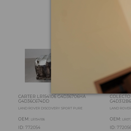
Pie
CARTER LR154106 G4D36706HA
COLECTO
G4D36C674DD
G4D312B6
LAND ROVER DISCOVERY SPORT PURE
LAND ROVER
OEM:
OEM:
LR154106
LR07
ID:
772054
ID:
77205