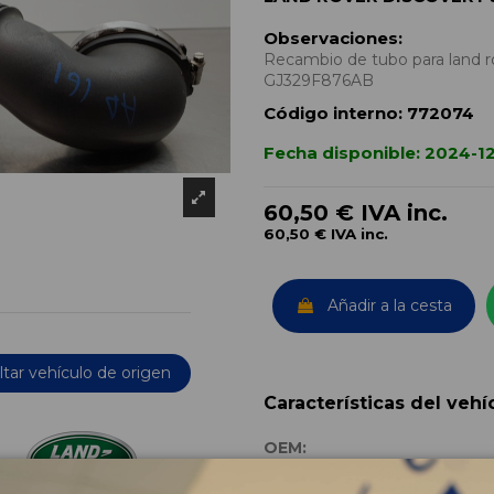
Observaciones:
Recambio de tubo para land r
GJ329F876AB
Código interno:
772074
Fecha disponible:
2024-1
60,50 €
IVA inc.
60,50 €
IVA inc.
Añadir a la cesta
tar vehículo de origen
Características del vehí
OEM:
Año fabricación