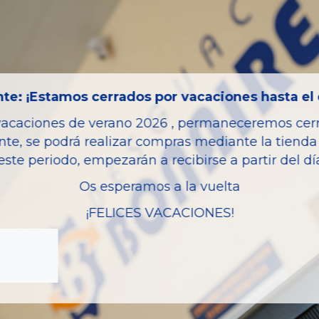
Código motor
Bastidor
Color
Combustible
te: ¡Estamos cerrados por vacaciones hasta el 
Versión
vacaciones de verano 2026 , permaneceremos cerra
Potencia
nte, se podrá realizar compras mediante la tienda 
este periodo, empezarán a recibirse a partir del d
Ref.Marca
Os esperamos a la vuelta
Modelo
¡FELICES VACACIONES!
Garantia