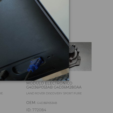
culo
C
MODULO ELECTRONICO
MOT
G4D36P053AB G4D36M280AA
GJ3
RE
LAND ROVER DISCOVERY SPORT PURE
LAND
OEM:
OE
G4D36P053AB
ID:
772084
ID: