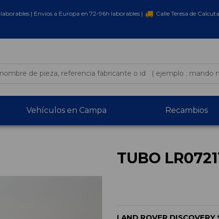
laborables | Envíos a Europa en 72-96h laborables |
Calle Teresa de Calcut
Vehículos en Campa
Recambios
TUBO LR0721
LAND ROVER DISCOVERY