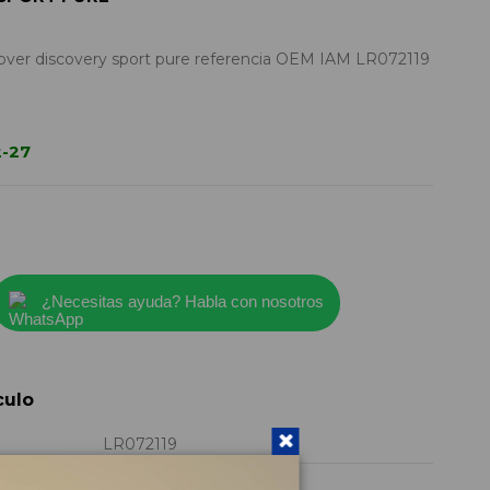
over discovery sport pure referencia OEM IAM LR072119
2-27
¿Necesitas ayuda? Habla con nosotros
culo
LR072119
2017