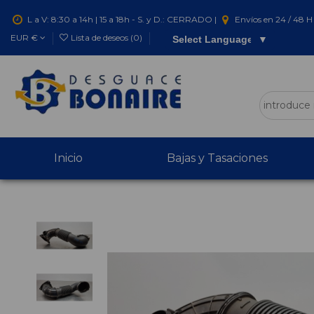
L a V: 8:30 a 14h | 15 a 18h - S. y D.: CERRADO |
Envíos en 24 / 48 H 
EUR €
Lista de deseos (
0
)
Select Language
▼
Inicio
Bajas y Tasaciones