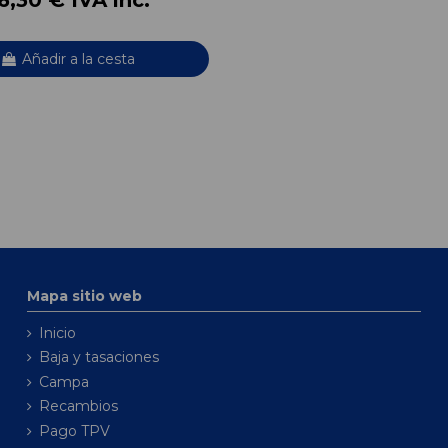
Añadir a la cesta
Mapa sitio web
Inicio
Baja y tasaciones
Campa
Recambios
Pago TPV