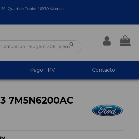
a 29, Quart de Poblet 46930 Valencia
Pago TPV
Contacto
73 7M5N6200AC
UM