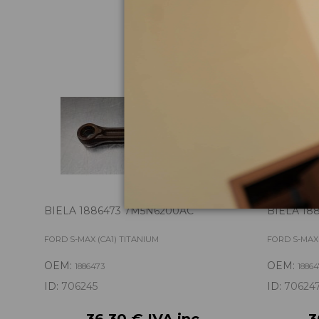
Pie
BIELA 1886473 7M5N6200AC
BIELA 18
FORD S-MAX (CA1) TITANIUM
FORD S-MAX 
OEM:
OEM:
1886473
18864
ID:
706245
ID:
70624
36,30 € IVA inc.
3