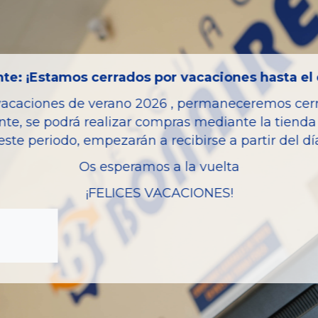
Código motor
Bastidor
Combustible
te: ¡Estamos cerrados por vacaciones hasta el 
Versión
vacaciones de verano 2026 , permaneceremos cerra
Potencia
nte, se podrá realizar compras mediante la tienda 
Ref.Marca
este periodo, empezarán a recibirse a partir del d
Modelo
Os esperamos a la vuelta
Garantia
¡FELICES VACACIONES!