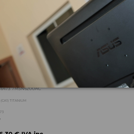
zas almacenadas del vehí
86473 7M5N6200AC
(CA1) TITANIUM
73
7
6,30 € IVA inc.