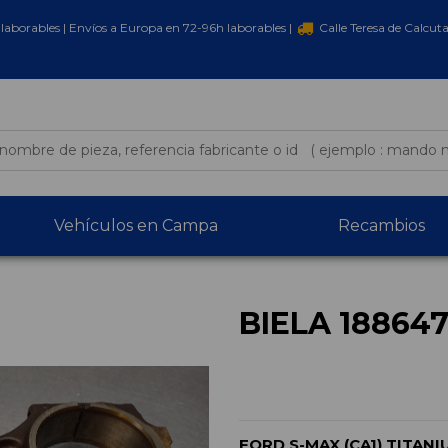
laborables | Envíos a Europa en 72-96h laborables |
Calle Teresa de Calcut
Vehículos en Campa
Recambios
BIELA 18864
FORD S-MAX (CA1) TITANI