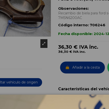
Observaciones:
Recambio de biela para ford 
7M5N6200AC
Código interno:
706246
Fecha disponible:
2024-1
36,30 €
IVA inc.
36,30 €
IVA inc.
Añadir a la cesta
tar vehículo de origen
Características del vehí
OEM:
Año fabricación