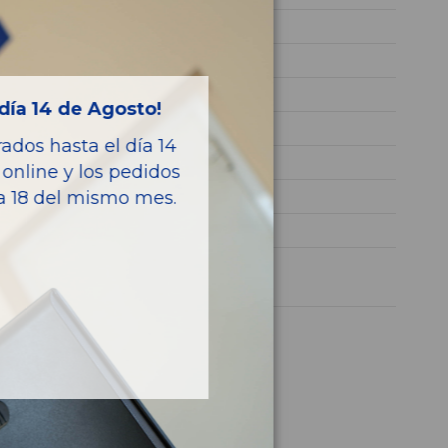
HUWA
WF0SXXGBWS7M65523
GASOLINA
día 14 de Agosto!
Titanium
dos hasta el día 14
220CV 162KW
online y los pedidos
7M5N6200AC
ía 18 del mismo mes.
S-MAX (CA1)
1 año