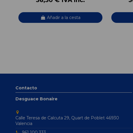
Añadir a la cesta
Contacto
Desguace Bonaire
Calle Teresa de Calcuta 29, Quart de Poblet 46930
Valencia
961 100 333