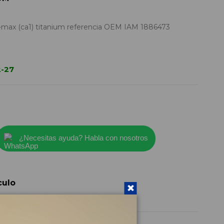
s-max (ca1) titanium referencia OEM IAM 1886473
2-27
¿Necesitas ayuda? Habla con nosotros
culo
1886473
2007