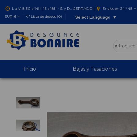
L a V: 8:30 a 14h | 15 a 18h - S. y D.: CERRADO |
Envíos en 24 / 48 H 
EUR €
Lista de deseos (
0
)
Select Language
▼
Inicio
Bajas y Tasaciones