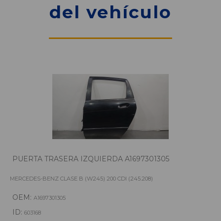
del vehículo
PUERTA TRASERA IZQUIERDA A1697301305
MERCEDES-BENZ CLASE B (W245) 200 CDI (245.208)
OEM:
A1697301305
ID:
603168