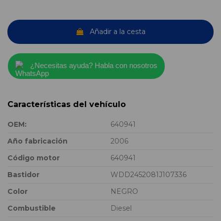
Añadir a la cesta
¿Necesitas ayuda? Habla con nosotros
Características del vehículo
OEM:
640941
Año fabricación
2006
Código motor
640941
Bastidor
WDD2452081J107336
Color
NEGRO
Combustible
Diesel