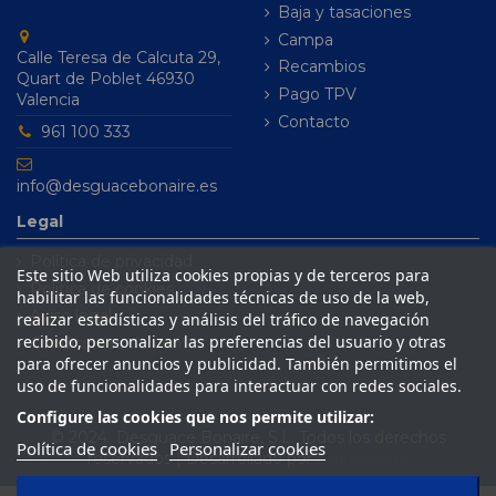
Baja y tasaciones
Campa
Calle Teresa de Calcuta 29,
Recambios
Quart de Poblet 46930
Pago TPV
Valencia
Contacto
961 100 333
info@desguacebonaire.es
Legal
Política de privacidad
Este sitio Web utiliza cookies propias y de terceros para
Política de cookies
habilitar las funcionalidades técnicas de uso de la web,
Aviso legal
realizar estadísticas y análisis del tráfico de navegación
recibido, personalizar las preferencias del usuario y otras
Condiciones de venta
para ofrecer anuncios y publicidad. También permitimos el
uso de funcionalidades para interactuar con redes sociales.
Configure las cookies que nos permite utilizar:
© 2024 Desguace Bonaire, S.L. Todos los derechos
Política de cookies
Personalizar cookies
reservados | Desarrollado por
Seintosoft