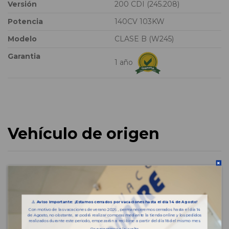
Versión
200 CDI (245.208)
Potencia
140CV 103KW
Modelo
CLASE B (W245)
Garantia
1 año
Vehículo de origen
⚠️
Aviso importante: ¡Estamos cerrados por vacaciones hasta el día 14 de Agosto!
Con motivo de las vacaciones de verano 2026 , permaneceremos cerrados hasta el día 14
de Agosto, no obstante, se podrá realizar compras mediante la tienda online y los pedidos
realizados durante este periodo, empezarán a recibirse a partir del día 18 del mismo mes.
Os esperamos a la vuelta