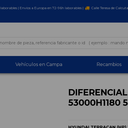
laborables | Envíos a Europa en 72-96h laborables |
Calle Teresa de Calcut
Vehículos en Campa
Recambios
DIFERENCIA
53000H1180 
HYUNDAI TERRACAN (HP) 2