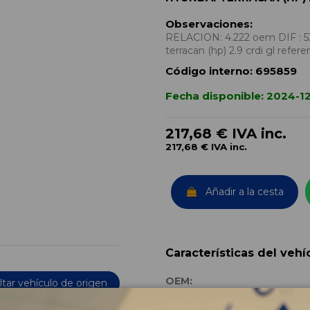
Observaciones:
RELACION: 4.222 oem DIF : 53
terracan (hp) 2.9 crdi gl re
Código interno:
695859
Fecha disponible:
2024-1
217,68 €
IVA inc.
217,68 €
IVA inc.
Añadir a la cesta
Características del vehí
OEM:
tar vehículo de origen
Año fabricación