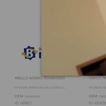
Pie
ANILLO AIRBAG 93405H1200
CAPOT 79
HYUNDAI TERRACAN (HP) 2.9 CRDI GL
HYUNDAI TER
OEM:
OEM:
93405H1200
7900
ID:
695821
ID:
69583