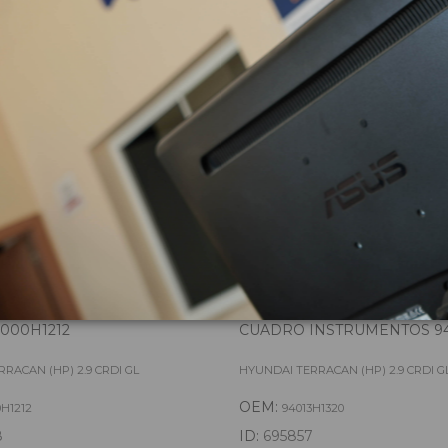
zas almacenadas del vehí
000H1212
CUADRO INSTRUMENTOS 94
RACAN (HP) 2.9 CRDI GL
HYUNDAI TERRACAN (HP) 2.9 CRDI G
OEM:
0H1212
94013H1320
8
ID:
695857