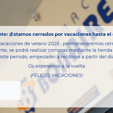
Código motor
Bastidor
Color
Combustible
te: ¡Estamos cerrados por vacaciones hasta el 
Versión
vacaciones de verano 2026 , permaneceremos cerra
Potencia
nte, se podrá realizar compras mediante la tienda 
este periodo, empezarán a recibirse a partir del d
Ref.Marca
Os esperamos a la vuelta
Modelo
¡FELICES VACACIONES!
Garantia