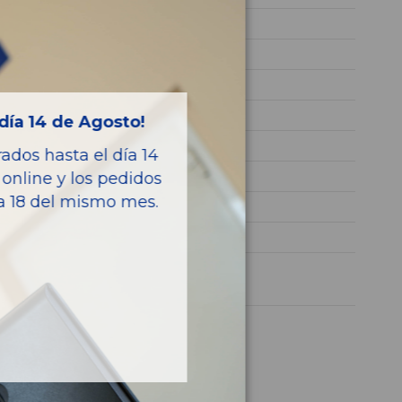
DJ3
KMHNM81XP4U136665
AZUL
Diesel
día 14 de Agosto!
2.9 CRDi GL
dos hasta el día 14
163CV 120KW
online y los pedidos
ía 18 del mismo mes.
53000H1181
TERRACAN (HP)
1 año