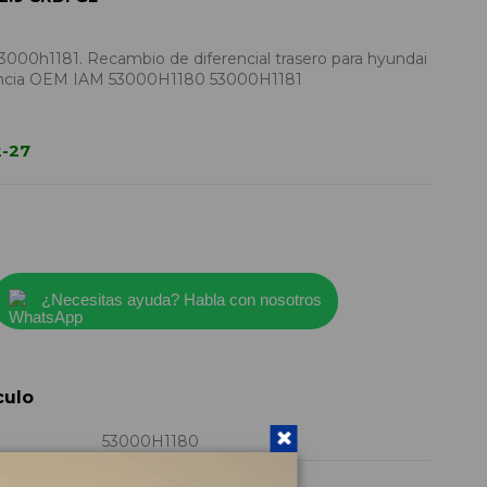
000h1181. Recambio de diferencial trasero para hyundai
ferencia OEM IAM 53000H1180 53000H1181
2-27
¿Necesitas ayuda? Habla con nosotros
culo
53000H1180
2004