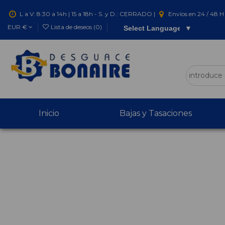
L a V: 8:30 a 14h | 15 a 18h - S. y D.: CERRADO |
Envíos en 24 / 48 H 
EUR €
Lista de deseos (
0
)
Select Language
▼
Inicio
Bajas y Tasaciones