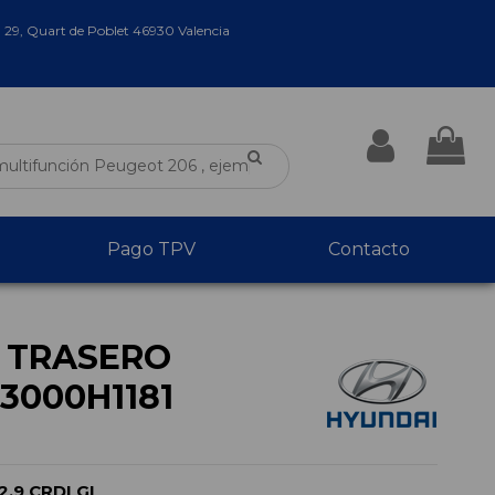
a 29, Quart de Poblet 46930 Valencia
Pago TPV
Contacto
L TRASERO
53000H1181
.9 CRDI GL