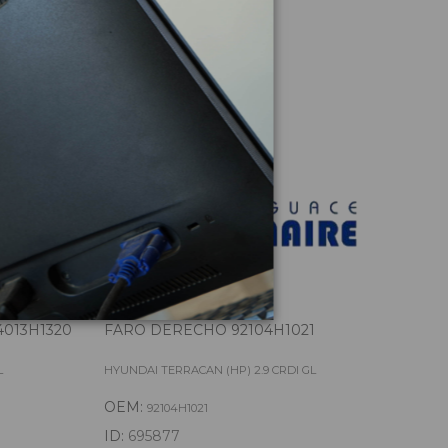
culo
013H1320
FARO DERECHO 92104H1021
FAR
L
HYUNDAI TERRACAN (HP) 2.9 CRDI GL
HYUN
OEM:
OE
92104H1021
ID:
695877
ID: