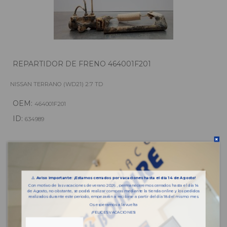
REPARTIDOR DE FRENO 464001F201
NISSAN TERRANO (WD21) 2.7 TD
OEM:
464001F201
ID:
634989
108,90 € IVA inc.
⚠️
Aviso importante: ¡Estamos cerrados por vacaciones hasta el día 14 de Agosto!
Añadir a la cesta
Con motivo de las vacaciones de verano 2026 , permaneceremos cerrados hasta el día 14
de Agosto, no obstante, se podrá realizar compras mediante la tienda online y los pedidos
realizados durante este periodo, empezarán a recibirse a partir del día 18 del mismo mes.
Os esperamos a la vuelta
¡FELICES VACACIONES!