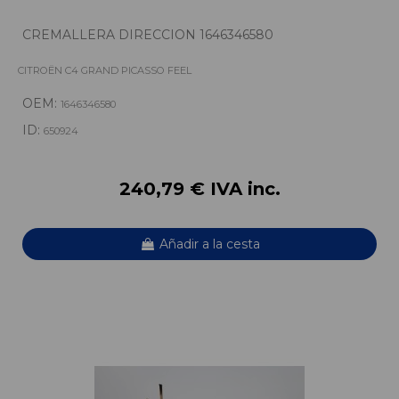
CREMALLERA DIRECCION 1646346580
CITROËN C4 GRAND PICASSO FEEL
OEM:
1646346580
ID:
650924
240,79 € IVA inc.
Añadir a la cesta