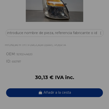
FARO DERECHO 921024A620
HYUNDAI H 1 H 1 FURG.CAJA CERR.C. PUERTA
OEM:
921024A620
ID:
650787
30,13 € IVA inc.
Añadir a la cesta