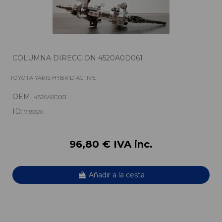
COLUMNA DIRECCION 4520A0D061
TOYOTA YARIS HYBRID ACTIVE
OEM:
4520A0D061
ID:
735320
96,80 € IVA inc.
Añadir a la cesta