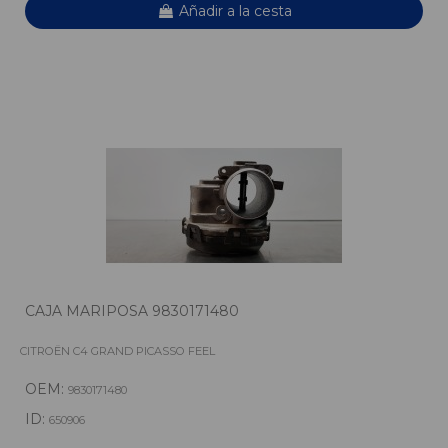
Añadir a la cesta
CAJA MARIPOSA 9830171480
CITROËN C4 GRAND PICASSO FEEL
OEM:
9830171480
ID:
650906