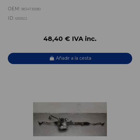
OEM:
9834730080
ID:
650922
48,40 € IVA inc.
Añadir a la cesta