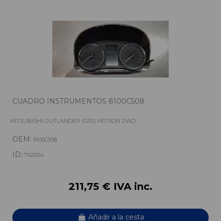
CUADRO INSTRUMENTOS 8100C508
MITSUBISHI OUTLANDER (GF0) MOTION 2WD
OEM:
8100C508
ID:
752004
211,75 € IVA inc.
Añadir a la cesta