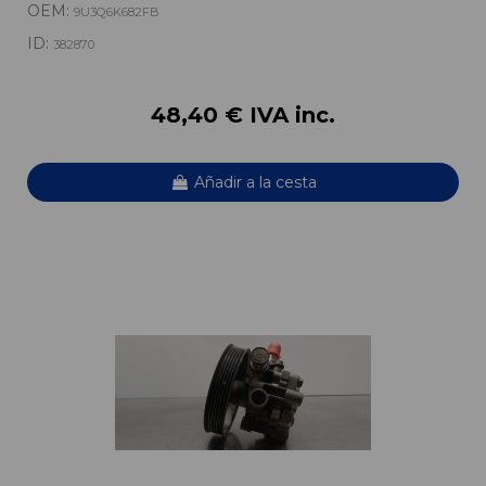
OEM:
9U3Q6K682FB
ID:
382870
48,40 € IVA inc.
Añadir a la cesta