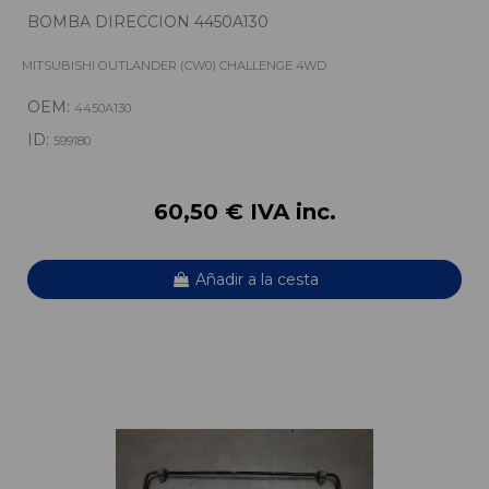
BOMBA DIRECCION 4450A130
MITSUBISHI OUTLANDER (CW0) CHALLENGE 4WD
OEM:
4450A130
ID:
599180
60,50 € IVA inc.
Añadir a la cesta