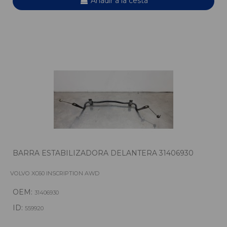
Añadir a la cesta
BARRA ESTABILIZADORA DELANTERA 31406930
VOLVO XC60 INSCRIPTION AWD
OEM:
31406930
ID:
559920