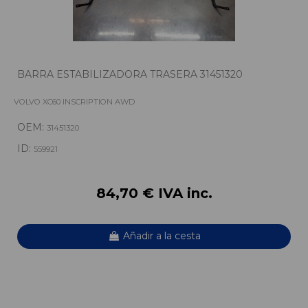
BARRA ESTABILIZADORA TRASERA 31451320
VOLVO XC60 INSCRIPTION AWD
OEM:
31451320
ID:
559921
84,70 € IVA inc.
Añadir a la cesta