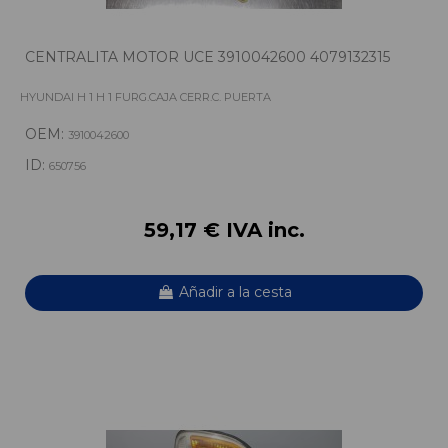
CENTRALITA MOTOR UCE 3910042600 4079132315
HYUNDAI H 1 H 1 FURG.CAJA CERR.C. PUERTA
OEM:
3910042600
ID:
650756
59,17 € IVA inc.
Añadir a la cesta