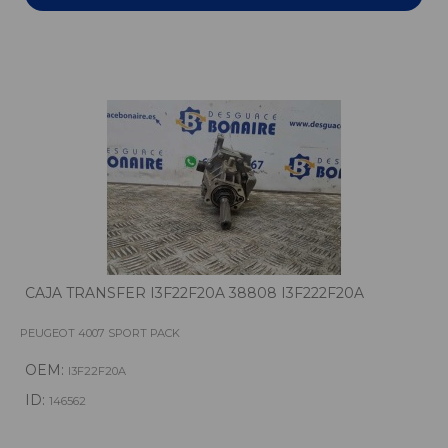
CAJA TRANSFER I3F22F20A 38808 I3F222F20A
PEUGEOT 4007 SPORT PACK
OEM:
I3F22F20A
ID:
146562