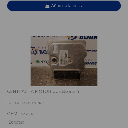
Añadir a la cesta
CENTRALITA MOTOR UCE 55261314
FIAT 500 L (330) LOUNGE
OEM:
55261314
ID:
107267