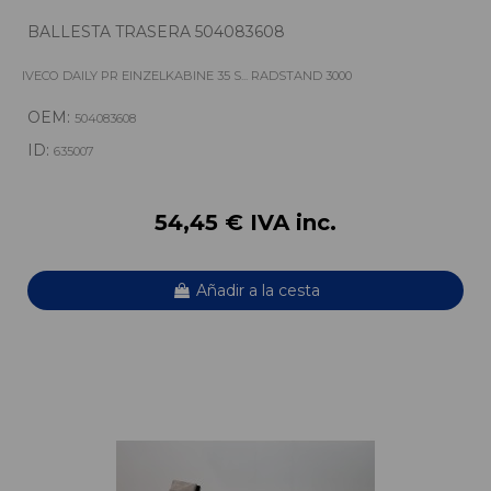
BALLESTA TRASERA 504083608
IVECO DAILY PR EINZELKABINE 35 S... RADSTAND 3000
OEM:
504083608
ID:
635007
54,45 € IVA inc.
Añadir a la cesta