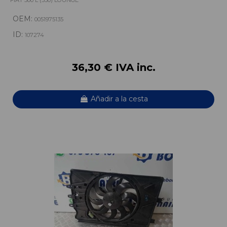
FIAT 500 L (330) LOUNGE
OEM:
0051975135
ID:
107274
36,30 € IVA inc.
Añadir a la cesta