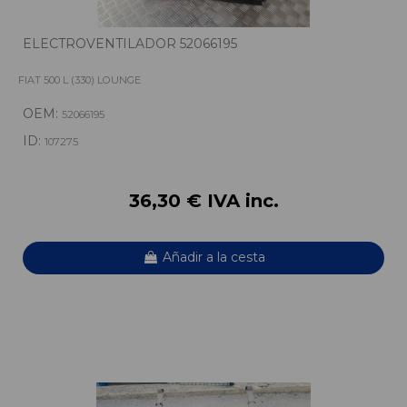
ELECTROVENTILADOR 52066195
FIAT 500 L (330) LOUNGE
OEM:
52066195
ID:
107275
36,30 € IVA inc.
Añadir a la cesta