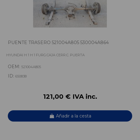
PUENTE TRASERO 521004A805 530004A864
HYUNDAI H 1 H 1 FURG.CAJA CERR.C. PUERTA
OEM:
521004A805
ID:
650838
121,00 € IVA inc.
Añadir a la cesta