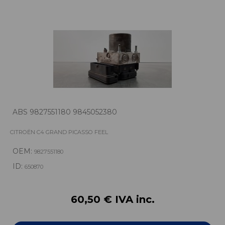
ABS 9827551180 9845052380
CITROËN C4 GRAND PICASSO FEEL
OEM:
9827551180
ID:
650870
60,50 € IVA inc.