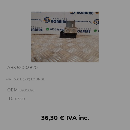
ABS 52003820
FIAT 500 L (330) LOUNGE
OEM:
52003820
ID:
107239
36,30 € IVA inc.