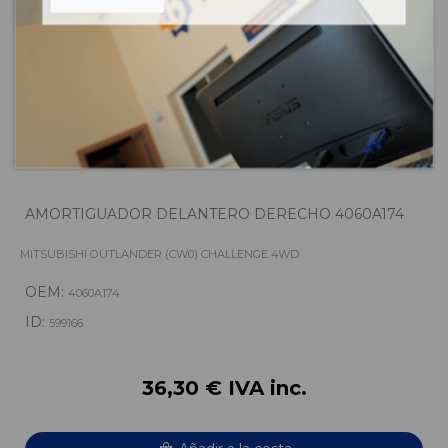
AMORTIGUADOR DELANTERO DERECHO 4060A174
MITSUBISHI OUTLANDER (CW0) CHALLENGE 4WD
OEM:
4060A174
ID:
599166
36,30 € IVA inc.