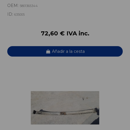
OEM:
5801365344
ID:
635005
72,60 € IVA inc.
Añadir a la cesta