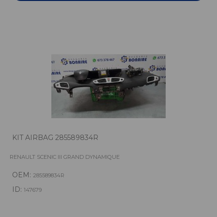
KIT AIRBAG 285589834R
RENAULT SCENIC III GRAND DYNAMIQUE
OEM:
285589834R
ID:
147679