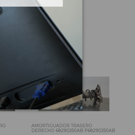
culo
RO
AMORTIGUADOR TRASERO
AMO
DERECHO 68290250AB P68290250AB
IZQ