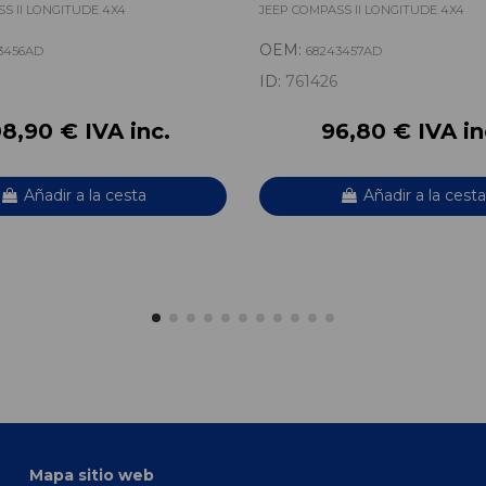
AD...
P68243457AD...
S II LONGITUDE 4X4
JEEP COMPASS II LONGITUDE 4X4
OEM:
3456AD
68243457AD
ID:
761426
8,90 € IVA inc.
96,80 € IVA in
Añadir a la cesta
Añadir a la cesta
Mapa sitio web