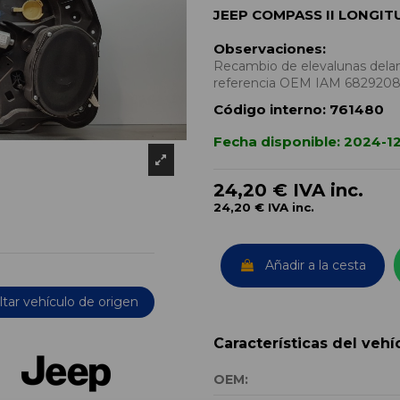
JEEP COMPASS II LONGIT
Observaciones:
Recambio de elevalunas delant
referencia OEM IAM 682920
Código interno:
761480
Fecha disponible:
2024-1
24,20 €
IVA inc.
24,20 €
IVA inc.
Añadir a la cesta
tar vehículo de origen
Características del vehí
OEM: