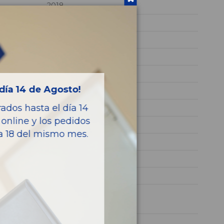
2018
55263088
39.175
3C4NJDCY5JT198185
NEGRO
día 14 de Agosto!
Diesel
dos hasta el día 14
Longitude 4x4
online y los pedidos
140CV 103KW
ía 18 del mismo mes.
68242679AA
C61742100
COMPASS II
1 año