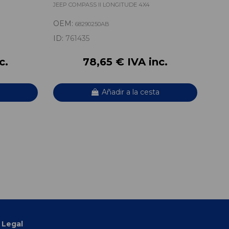
JEEP COMPASS II LONGITUDE 4X4
JEEP
OEM:
OE
68290250AB
ID:
761435
ID:
7
c.
78,65 € IVA inc.
Añadir a la cesta
Legal