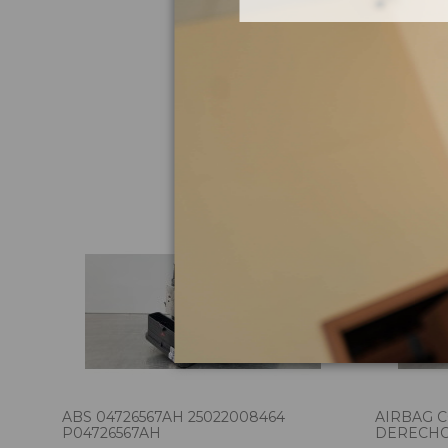
Pie
ABS 04726567AH 25022008464
AIRBAG 
P04726567AH
DERECHO