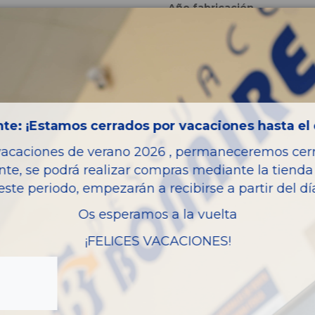
Año fabricación
Código motor
Kilometraje
Bastidor
Color
te: ¡Estamos cerrados por vacaciones hasta el 
Combustible
vacaciones de verano 2026 , permaneceremos cerra
Versión
nte, se podrá realizar compras mediante la tienda 
Potencia
este periodo, empezarán a recibirse a partir del d
Ref.Marca
Os esperamos a la vuelta
Ref.Equivalencia
¡FELICES VACACIONES!
Modelo
Garantia