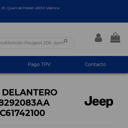
a 29, Quart de Poblet 46930 Valencia
Pago TPV
Contacto
 DELANTERO
68292083AA
C61742100