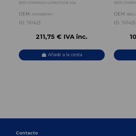
P68243456
JEEP COMPASS II LONGITUDE 4X4
JEEP COMPAS
OEM:
OEM:
04726567AH
6824
ID:
761423
ID:
761425
211,75 € IVA inc.
10
Añadir a la cesta
Contacto