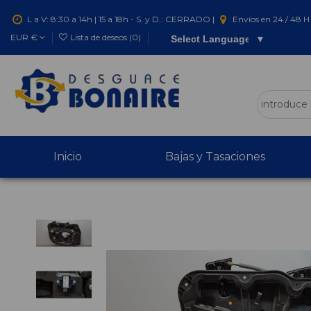
L a V: 8:30 a 14h | 15 a 18h - S. y D.: CERRADO |
Envíos en 24 / 48 H 
EUR €
Lista de deseos (
0
)
Select Language
▼
Inicio
Bajas y Tasaciones