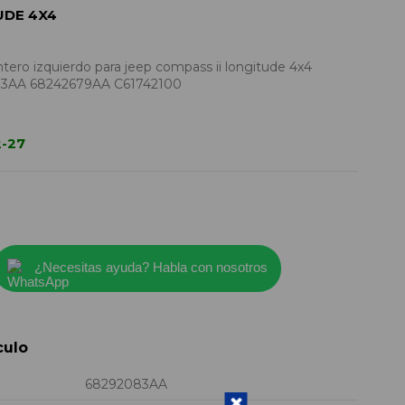
UDE 4X4
ero izquierdo para jeep compass ii longitude 4x4
83AA 68242679AA C61742100
2-27
¿Necesitas ayuda? Habla con nosotros
culo
68292083AA