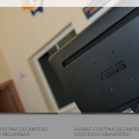
zas almacenadas del vehí
CORTINA DELANTERO
AIRBAG CORTINA DELANTE
 68243456AD
IZQUIERDO 68243457AD