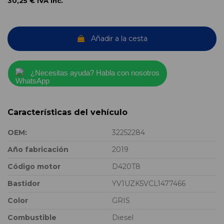
30,25 €
IVA inc.
Añadir a la cesta
¿Necesitas ayuda? Habla con nosotros
Características del vehículo
OEM:
32252284
Año fabricación
2019
Código motor
D420T8
Bastidor
YV1UZK5VCL1477466
Color
GRIS
Combustible
Diesel