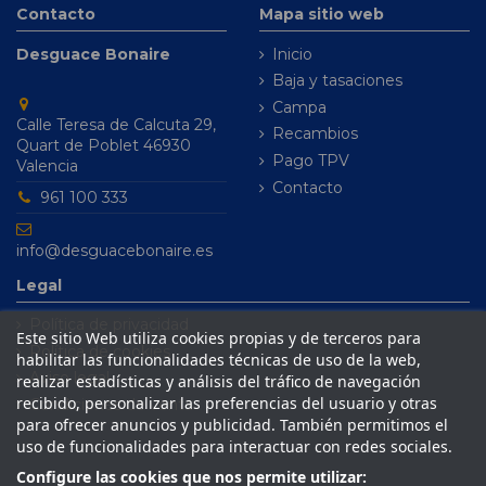
Contacto
Mapa sitio web
Desguace Bonaire
Inicio
Baja y tasaciones
Campa
Calle Teresa de Calcuta 29,
Recambios
Quart de Poblet 46930
Pago TPV
Valencia
Contacto
961 100 333
info@desguacebonaire.es
Legal
Política de privacidad
Este sitio Web utiliza cookies propias y de terceros para
Política de cookies
habilitar las funcionalidades técnicas de uso de la web,
Aviso legal
realizar estadísticas y análisis del tráfico de navegación
recibido, personalizar las preferencias del usuario y otras
Condiciones de venta
para ofrecer anuncios y publicidad. También permitimos el
uso de funcionalidades para interactuar con redes sociales.
Configure las cookies que nos permite utilizar: