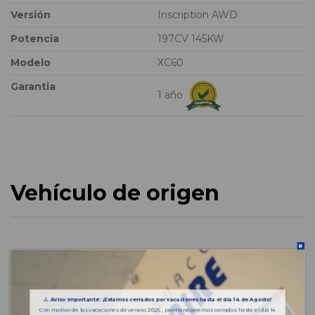
Versión
Inscription AWD
Potencia
197CV 145KW
Modelo
XC60
Garantia
1 año
Vehículo de origen
⚠️
Aviso importante: ¡Estamos cerrados por vacaciones hasta el día 14 de Agosto!
Con motivo de las vacaciones de verano 2026 , permaneceremos cerrados hasta el día 14