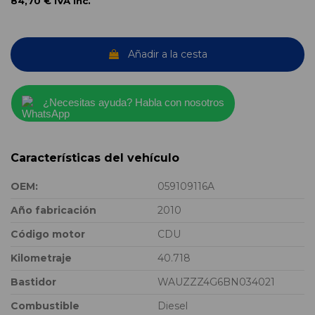
84,70 €
IVA inc.
Añadir a la cesta
¿Necesitas ayuda? Habla con nosotros
Características del vehículo
OEM:
059109116A
Año fabricación
2010
Código motor
CDU
Kilometraje
40.718
Bastidor
WAUZZZ4G6BN034021
Combustible
Diesel