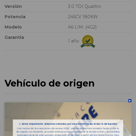
Versión
3.0 TDI Quattro
Potencia
245CV 180KW
Modelo
A6 LIM. (4G2)
Garantia
1 año
Vehículo de origen
⚠️
Aviso importante: ¡Estamos cerrados por vacaciones hasta el día 14 de Agosto!
Con motivo de las vacaciones de verano 2026 , permaneceremos cerrados hasta el día 14
de Agosto, no obstante, se podrá realizar compras mediante la tienda online y los pedidos
realizados durante este periodo, empezarán a recibirse a partir del día 18 del mismo mes.