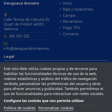
Desguace Bonaire
Inicio
Baja y tasaciones
Campa
Calle Teresa de Calcuta 29,
Recambios
Quart de Poblet 46930
Pago TPV
Valencia
Contacto
961 100 333
info@desguacebonaire.es
Legal
Política de privacidad
Este sitio Web utiliza cookies propias y de terceros para
Política de cookies
habilitar las funcionalidades técnicas de uso de la web,
Aviso legal
realizar estadísticas y análisis del tráfico de navegación
recibido, personalizar las preferencias del usuario y otras
Condiciones de venta
para ofrecer anuncios y publicidad. También permitimos el
uso de funcionalidades para interactuar con redes sociales.
Configure las cookies que nos permite utilizar:
© 2024 Desguace Bonaire, S.L. Todos los derechos
Política de cookies
Personalizar cookies
reservados | Desarrollado por
Seintosoft