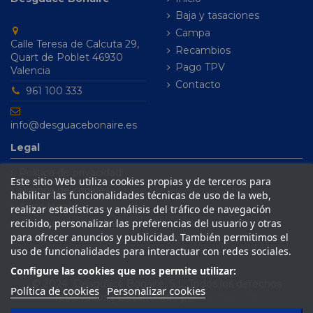
Baja y tasaciones
Campa
Calle Teresa de Calcuta 29,
Recambios
Quart de Poblet 46930
Pago TPV
Valencia
Contacto
961 100 333
info@desguacebonaire.es
Legal
Política de privacidad
Este sitio Web utiliza cookies propias y de terceros para
Política de cookies
habilitar las funcionalidades técnicas de uso de la web,
Aviso legal
realizar estadísticas y análisis del tráfico de navegación
recibido, personalizar las preferencias del usuario y otras
Condiciones de venta
para ofrecer anuncios y publicidad. También permitimos el
uso de funcionalidades para interactuar con redes sociales.
Configure las cookies que nos permite utilizar:
© 2024 Desguace Bonaire, S.L. Todos los derechos
Política de cookies
Personalizar cookies
reservados | Desarrollado por
Seintosoft