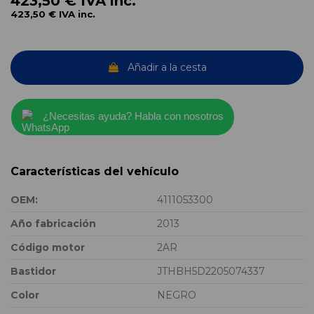
423,50 €
IVA inc.
423,50 €
IVA inc.
Añadir a la cesta
¿Necesitas ayuda? Habla con nosotros
Características del vehículo
OEM:
4111053300
Año fabricación
2013
Código motor
2AR
Bastidor
JTHBH5D2205074337
Color
NEGRO