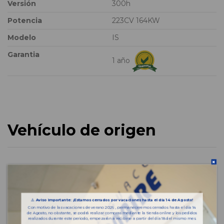
Versión
300h
Potencia
223CV 164KW
Modelo
IS
Garantia
1 año
Vehículo de origen
⚠️
Aviso importante: ¡Estamos cerrados por vacaciones hasta el día 14 de Agosto!
Con motivo de las vacaciones de verano 2026 , permaneceremos cerrados hasta el día 14
de Agosto, no obstante, se podrá realizar compras mediante la tienda online y los pedidos
realizados durante este periodo, empezarán a recibirse a partir del día 18 del mismo mes.