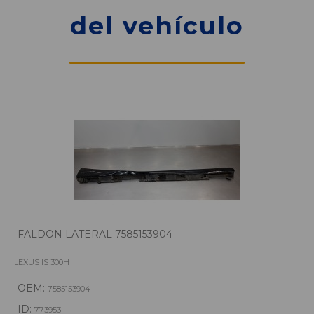
del vehículo
FALDON LATERAL 7585153904
LEXUS IS 300H
OEM:
7585153904
ID:
773953