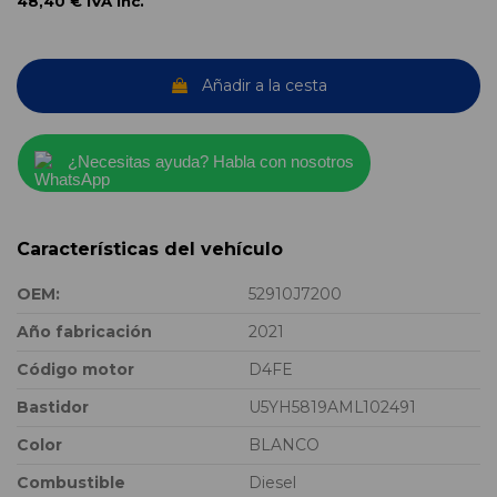
48,40 €
IVA inc.
Añadir a la cesta
¿Necesitas ayuda? Habla con nosotros
Características del vehículo
OEM:
52910J7200
Año fabricación
2021
Código motor
D4FE
Bastidor
U5YH5819AML102491
Color
BLANCO
Combustible
Diesel