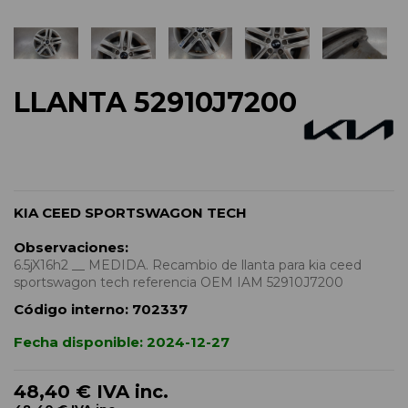
LLANTA 52910J7200
KIA CEED SPORTSWAGON TECH
Observaciones:
6.5jX16h2 __ MEDIDA. Recambio de llanta para kia ceed
sportswagon tech referencia OEM IAM 52910J7200
Código interno:
702337
Fecha disponible:
2024-12-27
48,40 €
IVA inc.