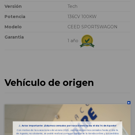
Versión
Tech
Potencia
136CV 100KW
Modelo
CEED SPORTSWAGON
Garantia
1 año
Vehículo de origen
⚠️
Aviso importante: ¡Estamos cerrados por vacaciones hasta el día 14 de Agosto!
Con motivo de las vacaciones de verano 2026 , permaneceremos cerrados hasta el día 14
de Agosto, no obstante, se podrá realizar compras mediante la tienda online y los pedidos