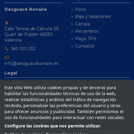
Desguace Bonaire
Inicio
Baja y tasaciones
Campa
Calle Teresa de Calcuta 29,
Recambios
Quart de Poblet 46930
Pago TPV
Valencia
Contacto
961 100 333
info@desguacebonaire.es
Legal
Política de privacidad
Este sitio Web utiliza cookies propias y de terceros para
Política de cookies
habilitar las funcionalidades técnicas de uso de la web,
Aviso legal
realizar estadísticas y análisis del tráfico de navegación
recibido, personalizar las preferencias del usuario y otras
Condiciones de venta
para ofrecer anuncios y publicidad. También permitimos el
uso de funcionalidades para interactuar con redes sociales.
Configure las cookies que nos permite utilizar:
© 2024 Desguace Bonaire, S.L. Todos los derechos