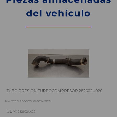
del vehículo
TUBO PRESION TURBOCOMPRESOR 282602U020
KIA CEED SPORTSWAGON TECH
OEM:
282602U020