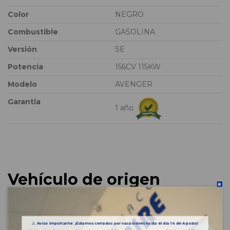
Color
NEGRO
Combustible
GASOLINA
Versión
SE
Potencia
156CV 115KW
Modelo
AVENGER
Garantia
1 año
Vehículo de origen
⚠️
Aviso importante: ¡Estamos cerrados por vacaciones hasta el día 14 de Agosto!