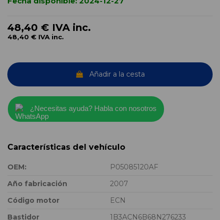
Fecha disponible:
2024-12-27
48,40 €
IVA inc.
48,40 €
IVA inc.
Añadir a la cesta
¿Necesitas ayuda? Habla con nosotros
Características del vehículo
OEM:
P05085120AF
Año fabricación
2007
Código motor
ECN
Bastidor
1B3ACN6B68N276233