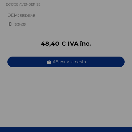
DODGE AVENGER SE
OEM:
5151016AB
ID:
305435
48,40 € IVA inc.
Añadir a la cesta