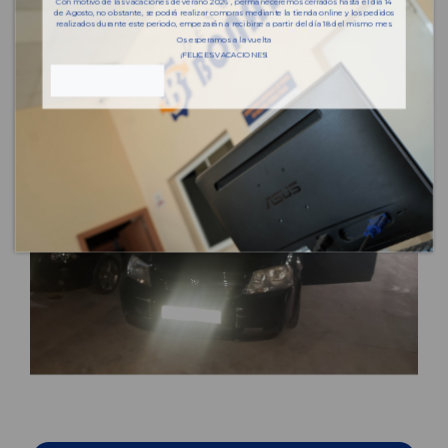
Con motivo de las vacaciones de verano 2026 , permaneceremos cerrados hasta el día 14
de Agosto, no obstante, se podrá realizar compras mediante la tienda online y los pedidos
realizados durante este periodo, empezarán a recibirse a partir del día 18 del mismo mes.
Os esperamos a la vuelta
¡FELICES VACACIONES!