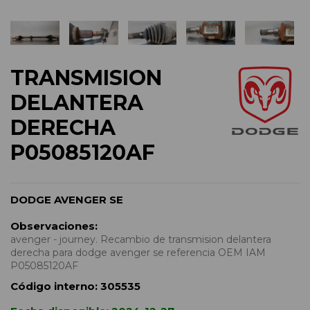
TRANSMISION
DELANTERA
DERECHA
P05085120AF
DODGE AVENGER SE
Observaciones:
avenger - journey. Recambio de transmision delantera
derecha para dodge avenger se referencia OEM IAM
P05085120AF
Código interno:
305535