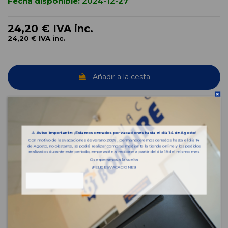
Fecha disponible:
2024-12-27
24,20 €
IVA inc.
24,20 €
IVA inc.
Añadir a la cesta
¿Necesitas ayuda? Habla con nosotros
⚠️
Aviso importante: ¡Estamos cerrados por vacaciones hasta el día 14 de Agosto!
Con motivo de las vacaciones de verano 2026 , permaneceremos cerrados hasta el día 14
de Agosto, no obstante, se podrá realizar compras mediante la tienda online y los pedidos
Características del vehículo
realizados durante este periodo, empezarán a recibirse a partir del día 18 del mismo mes.
Os esperamos a la vuelta
¡FELICES VACACIONES!
OEM:
1M185750801C
Año fabricación
2002
Código motor
ALH
Bastidor
VSSZZZ1MZ2R086608