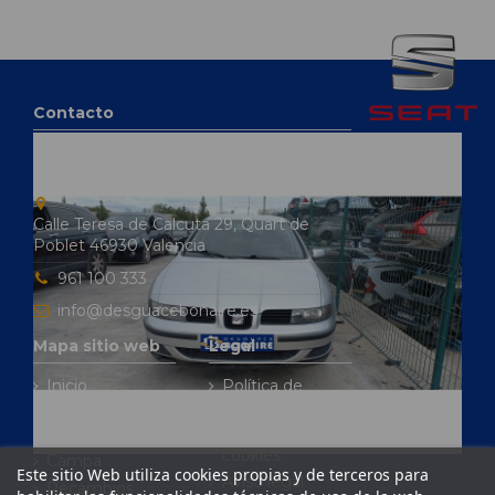
Contacto
Desguace Bonaire
Calle Teresa de Calcuta 29, Quart de
Poblet 46930 Valencia
961 100 333
info@desguacebonaire.es
Mapa sitio web
Legal
Inicio
Política de
privacidad
Baja y
tasaciones
Política de
cookies
Campa
Este sitio Web utiliza cookies propias y de terceros para
Aviso legal
Recambios