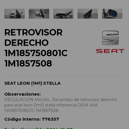
RETROVISOR
DERECHO
1M185750801C
1M1857508
SEAT LEON (1M1) STELLA
Observaciones:
REGULACION MAUAL. Recambio de retrovisor derecho
para seat leon (1m1) stella referencia OEM IAM
1M185750801C 1M1857508
Código interno:
776357