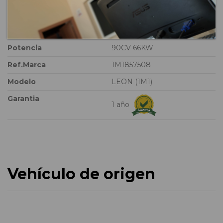
Combustible
Diesel
Versión
Stella
Potencia
90CV 66KW
Ref.Marca
1M1857508
Modelo
LEON (1M1)
Garantia
1 año
Vehículo de origen