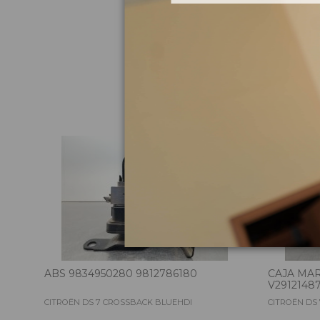
Pie
ABS 9834950280 9812786180
CAJA MAR
V2912148
CITROËN DS 7 CROSSBACK BLUEHDI
CITROËN DS