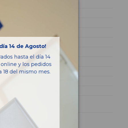
2021
YH01
VR1JCYHZUMY500093
GRIS
Diesel
día 14 de Agosto!
CROSSBACK BLUEHDI
dos hasta el día 14
128CV 96KW
online y los pedidos
9834730480
ía 18 del mismo mes.
GE4417408320
DS 7
1 año