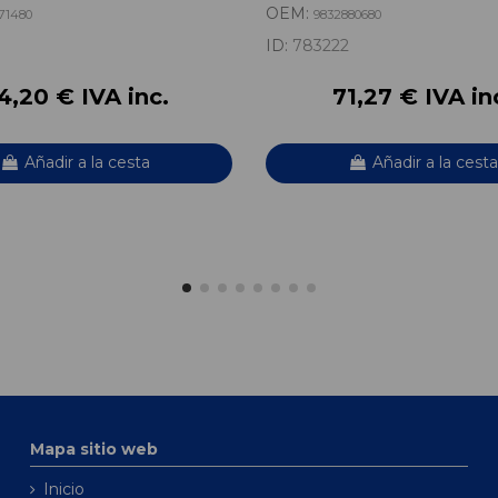
OEM:
71480
9832880680
7
ID:
783222
4,20 € IVA inc.
71,27 € IVA in
Añadir a la cesta
Añadir a la cesta
Mapa sitio web
Inicio