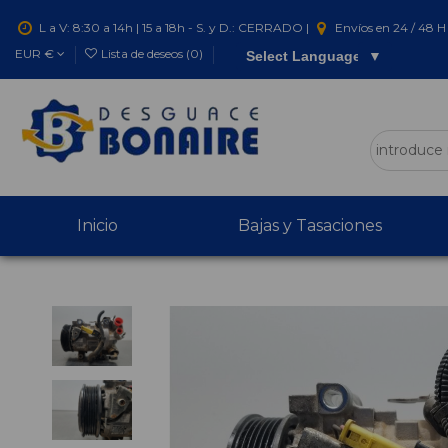
L a V: 8:30 a 14h | 15 a 18h - S. y D.: CERRADO |
Envíos en 24 / 48 H 
EUR €
Lista de deseos (
0
)
Select Language
▼
Inicio
Bajas y Tasaciones