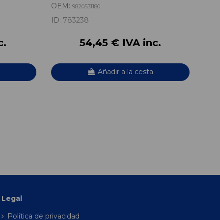
OEM:
OE
9820531180
ID:
783238
ID:
c.
54,45 € IVA inc.
Añadir a la cesta
Legal
Política de privacidad