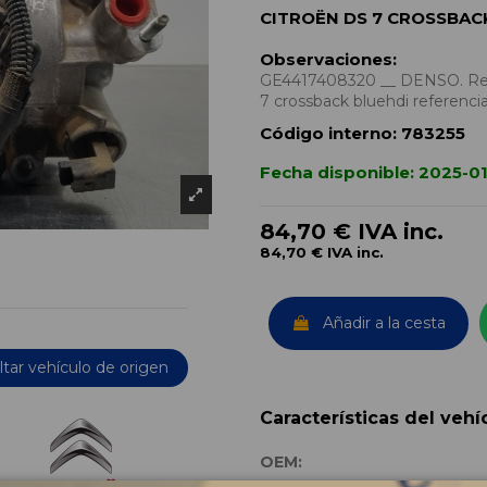
CITROËN DS 7 CROSSBAC
Observaciones:
GE4417408320 __ DENSO. Reca
7 crossback bluehdi refere
Código interno:
783255
Fecha disponible:
2025-0
84,70 €
IVA inc.
84,70 €
IVA inc.
Añadir a la cesta
tar vehículo de origen
Características del vehí
OEM: