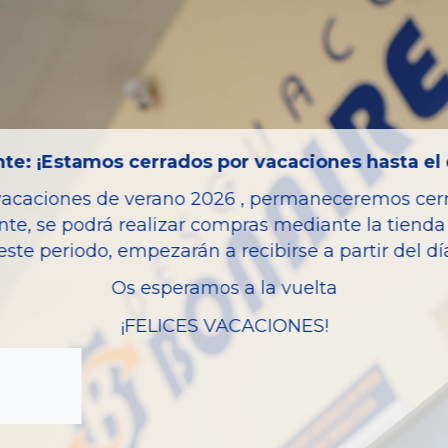
Año fabricación
Código motor
Bastidor
Color
Combustible
te: ¡Estamos cerrados por vacaciones hasta el 
Versión
vacaciones de verano 2026 , permaneceremos cerra
Potencia
nte, se podrá realizar compras mediante la tienda 
Ref.Marca
este periodo, empezarán a recibirse a partir del d
Ref.Equivalencia
Os esperamos a la vuelta
Modelo
¡FELICES VACACIONES!
Garantia