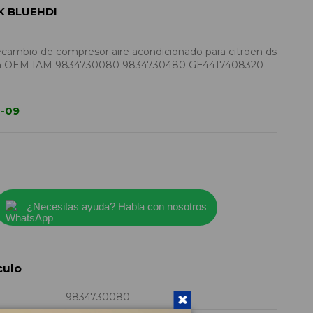
K BLUEHDI
mbio de compresor aire acondicionado para citroën ds
ncia OEM IAM 9834730080 9834730480 GE4417408320
1-09
¿Necesitas ayuda? Habla con nosotros
culo
9834730080