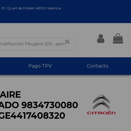
a 29, Quart de Poblet 46930 Valencia
Pago TPV
Contacto
AIRE
ADO 9834730080
GE4417408320