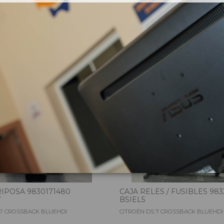
zas almacenadas del vehí
IPOSA 9830171480
CAJA RELES / FUSIBLES 98
7
BSIEL5
 7 CROSSBACK BLUEHDI
CITROËN DS 7 CROSSBACK BLUEHDI