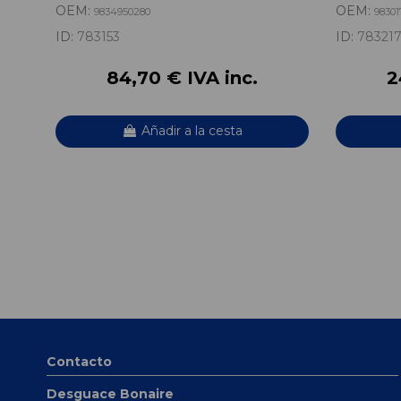
OEM:
OEM:
9834950280
98301
ID:
783153
ID:
78321
84,70 € IVA inc.
2
Añadir a la cesta
Contacto
Desguace Bonaire