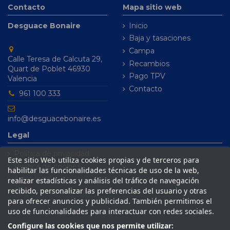
Contacto
Mapa sitio web
Desguace Bonaire
Inicio
Baja y tasaciones
Campa
Calle Teresa de Calcuta 29,
Recambios
Quart de Poblet 46930
Pago TPV
Valencia
Contacto
961 100 333
info@desguacebonaire.es
Legal
Política de privacidad
Este sitio Web utiliza cookies propias y de terceros para
Política de cookies
habilitar las funcionalidades técnicas de uso de la web,
Aviso legal
realizar estadísticas y análisis del tráfico de navegación
recibido, personalizar las preferencias del usuario y otras
Condiciones de venta
para ofrecer anuncios y publicidad. También permitimos el
uso de funcionalidades para interactuar con redes sociales.
Configure las cookies que nos permite utilizar: