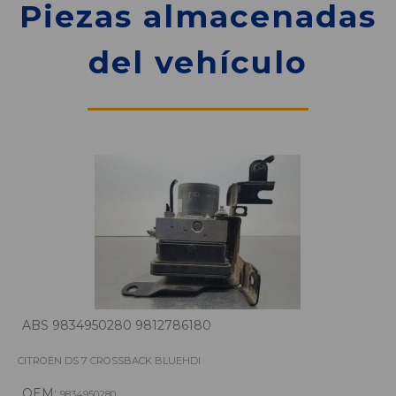
Piezas almacenadas
del vehículo
ABS 9834950280 9812786180
CITROËN DS 7 CROSSBACK BLUEHDI
OEM:
9834950280