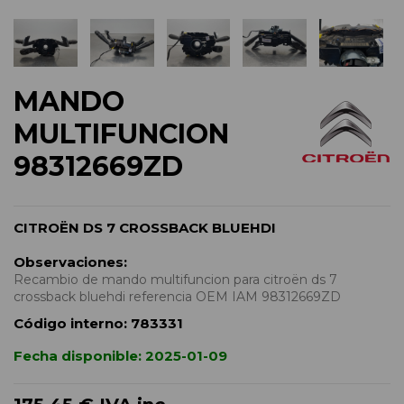
MANDO
MULTIFUNCION
98312669ZD
CITROËN DS 7 CROSSBACK BLUEHDI
Observaciones:
Recambio de mando multifuncion para citroën ds 7
crossback bluehdi referencia OEM IAM 98312669ZD
Código interno:
783331
Fecha disponible:
2025-01-09