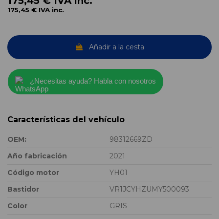
175,45 €
IVA inc.
175,45 €
IVA inc.
Añadir a la cesta
¿Necesitas ayuda? Habla con nosotros
Características del vehículo
OEM:
98312669ZD
Año fabricación
2021
Código motor
YH01
Bastidor
VR1JCYHZUMY500093
Color
GRIS