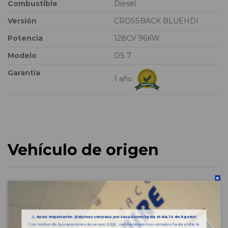
Combustible
Diesel
Versión
CROSSBACK BLUEHDI
Potencia
128CV 96KW
Modelo
DS 7
Garantia
1 año
Vehículo de origen
⚠️
Aviso importante: ¡Estamos cerrados por vacaciones hasta el día 14 de Agosto!
Con motivo de las vacaciones de verano 2026 , permaneceremos cerrados hasta el día 14