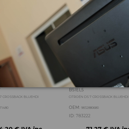
zas almacenadas del vehí
IPOSA 9830171480
CAJA RELES / FUSIBLES 98
7
BSIEL5
 7 CROSSBACK BLUEHDI
CITROËN DS 7 CROSSBACK BLUEHDI
OEM:
71480
9832880680
7
ID:
783222
4,20 € IVA inc.
71,27 € IVA in