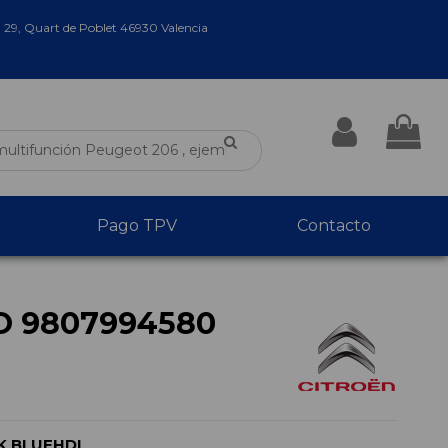
a 29, Quart de Poblet 46930 Valencia
Pago TPV
Contacto
O 9807994580
K BLUEHDI