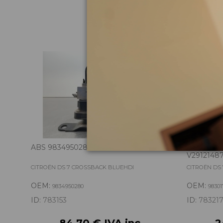
Pie
ABS 9834950280 9812786180
CAJA MAR
V2912148
CITROËN DS 7 CROSSBACK BLUEHDI
CITROËN DS
OEM:
OEM:
9834950280
98301
ID:
783153
ID:
78321
84,70 € IVA inc.
2