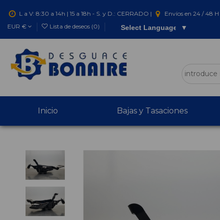
L a V: 8:30 a 14h | 15 a 18h - S. y D.: CERRADO |
Envíos en 24 / 48 H 
EUR €
Lista de deseos (
0
)
Select Language
▼
Inicio
Bajas y Tasaciones