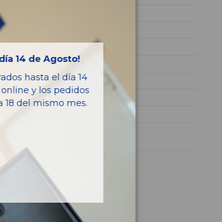
YH01
VR1JCYHZUMY500093
GRIS
día 14 de Agosto!
Diesel
dos hasta el día 14
CROSSBACK BLUEHDI
online y los pedidos
128CV 96KW
ía 18 del mismo mes.
DS 7
1 año