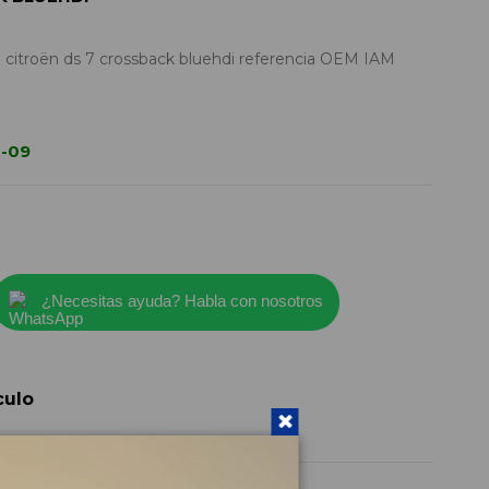
 citroën ds 7 crossback bluehdi referencia OEM IAM
1-09
¿Necesitas ayuda? Habla con nosotros
culo
9807994580
2021