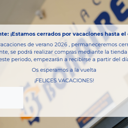
Código motor
Bastidor
Color
te: ¡Estamos cerrados por vacaciones hasta el 
Combustible
vacaciones de verano 2026 , permaneceremos cerra
Versión
nte, se podrá realizar compras mediante la tienda 
Potencia
este periodo, empezarán a recibirse a partir del d
Modelo
Os esperamos a la vuelta
Garantia
¡FELICES VACACIONES!