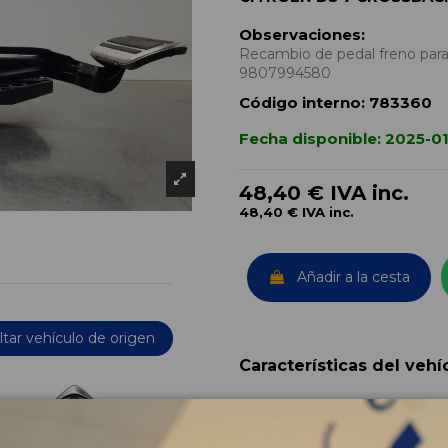
Observaciones:
Recambio de pedal freno para
9807994580
Código interno:
783360
Fecha disponible:
2025-0
48,40 €
IVA inc.
48,40 €
IVA inc.
Añadir a la cesta
tar vehículo de origen
Características del vehí
OEM:
Año fabricación