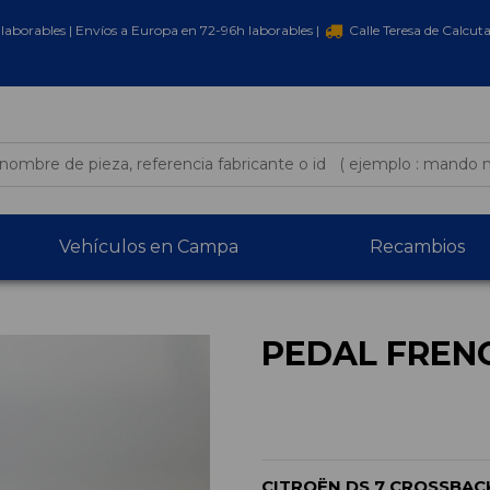
laborables | Envíos a Europa en 72-96h laborables |
Calle Teresa de Calcut
Vehículos en Campa
Recambios
PEDAL FREN
CITROËN DS 7 CROSSBAC