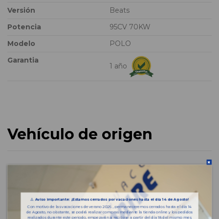
Versión
Beats
Potencia
95CV 70KW
Modelo
POLO
Garantia
1 año
Vehículo de origen
⚠️
Aviso importante: ¡Estamos cerrados por vacaciones hasta el día 14 de Agosto!
Con motivo de las vacaciones de verano 2026 , permaneceremos cerrados hasta el día 14
de Agosto, no obstante, se podrá realizar compras mediante la tienda online y los pedidos
realizados durante este periodo, empezarán a recibirse a partir del día 18 del mismo mes.