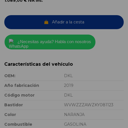
1.089,00 €
IVA inc.
Añadir a la cesta
¿Necesitas ayuda? Habla con nosotros
Características del vehículo
OEM:
DKL
Año fabricación
2019
Código motor
DKL
Bastidor
WVWZZZAWZKY081123
Color
NARANJA
Combustible
GASOLINA