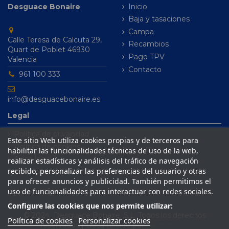
Desguace Bonaire
Inicio
Baja y tasaciones
Campa
Calle Teresa de Calcuta 29,
Recambios
Quart de Poblet 46930
Pago TPV
Valencia
Contacto
961 100 333
info@desguacebonaire.es
Legal
Política de privacidad
Este sitio Web utiliza cookies propias y de terceros para
Política de cookies
habilitar las funcionalidades técnicas de uso de la web,
Aviso legal
realizar estadísticas y análisis del tráfico de navegación
recibido, personalizar las preferencias del usuario y otras
Condiciones de venta
para ofrecer anuncios y publicidad. También permitimos el
uso de funcionalidades para interactuar con redes sociales.
Configure las cookies que nos permite utilizar:
© 2024 Desguace Bonaire, S.L. Todos los derechos
Política de cookies
Personalizar cookies
reservados | Desarrollado por
Seintosoft