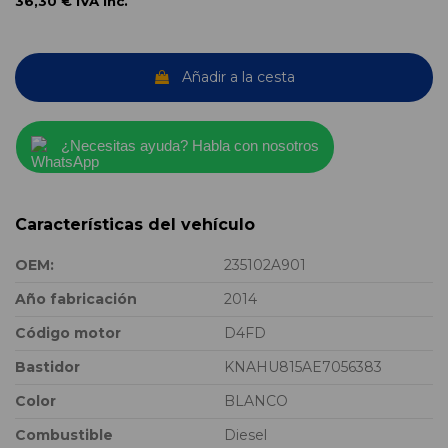
36,30 €
IVA inc.
Añadir a la cesta
¿Necesitas ayuda? Habla con nosotros
Características del vehículo
OEM:
235102A901
Año fabricación
2014
Código motor
D4FD
Bastidor
KNAHU815AE7056383
Color
BLANCO
Combustible
Diesel