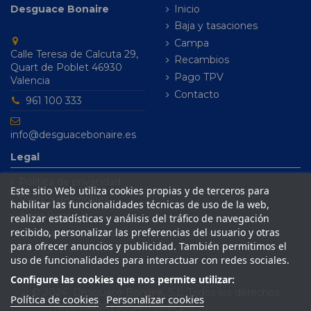
Desguace Bonaire
Inicio
Baja y tasaciones
Campa
Calle Teresa de Calcuta 29,
Recambios
Quart de Poblet 46930
Pago TPV
Valencia
Contacto
961 100 333
info@desguacebonaire.es
Legal
Política de privacidad
Este sitio Web utiliza cookies propias y de terceros para
Política de cookies
habilitar las funcionalidades técnicas de uso de la web,
Aviso legal
realizar estadísticas y análisis del tráfico de navegación
recibido, personalizar las preferencias del usuario y otras
Condiciones de venta
para ofrecer anuncios y publicidad. También permitimos el
uso de funcionalidades para interactuar con redes sociales.
Configure las cookies que nos permite utilizar:
© 2024 Desguace Bonaire, S.L. Todos los derechos
Política de cookies
Personalizar cookies
reservados | Desarrollado por
Seintosoft