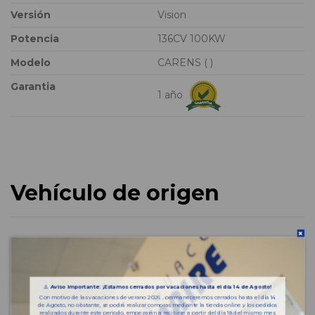
Versión
Vision
Potencia
136CV 100KW
Modelo
CARENS ( )
Garantia
1 año
Vehículo de origen
⚠️
Aviso importante: ¡Estamos cerrados por vacaciones hasta el día 14 de Agosto!
Con motivo de las vacaciones de verano 2026 , permaneceremos cerrados hasta el día 14
de Agosto, no obstante, se podrá realizar compras mediante la tienda online y los pedidos
realizados durante este periodo, empezarán a recibirse a partir del día 18 del mismo mes.