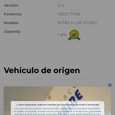
Versión
Eco
Potencia
105CV 77KW
Modelo
ASTRA K LIM. 5TÜRIG
Garantia
1 año
Vehículo de origen
⚠️
Aviso importante: ¡Estamos cerrados por vacaciones hasta el día 14 de Agosto!
Con motivo de las vacaciones de verano 2026 , permaneceremos cerrados hasta el día 14
de Agosto, no obstante, se podrá realizar compras mediante la tienda online y los pedidos
realizados durante este periodo, empezarán a recibirse a partir del día 18 del mismo mes.