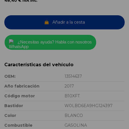
48,40 €
IVA inc.
Añadir a la cesta
¿Necesitas ayuda? Habla con nosotros
Características del vehículo
OEM:
13514637
Año fabricación
2017
Código motor
B10XFT
Bastidor
W0LBD6EA9HG124397
Color
BLANCO
Combustible
GASOLINA