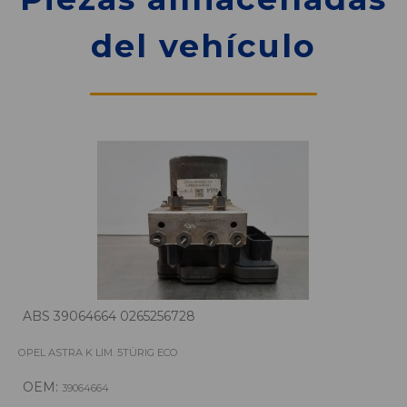
del vehículo
ABS 39064664 0265256728
OPEL ASTRA K LIM. 5TÜRIG ECO
OEM:
39064664