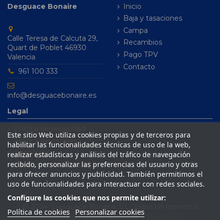
Desguace Bonaire
Inicio
Baja y tasaciones
Campa
Calle Teresa de Calcuta 29,
Recambios
Quart de Poblet 46930
Pago TPV
Valencia
Contacto
961 100 333
info@desguacebonaire.es
Legal
Política de privacidad
Este sitio Web utiliza cookies propias y de terceros para
Política de cookies
habilitar las funcionalidades técnicas de uso de la web,
Aviso legal
realizar estadísticas y análisis del tráfico de navegación
recibido, personalizar las preferencias del usuario y otras
Condiciones de venta
para ofrecer anuncios y publicidad. También permitimos el
uso de funcionalidades para interactuar con redes sociales.
Configure las cookies que nos permite utilizar:
© 2024 Desguace Bonaire, S.L. Todos los derechos
Política de cookies
Personalizar cookies
reservados | Desarrollado por
Seintosoft