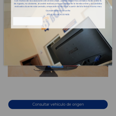
Con motivo de las vacaciones de verano 2026 , permaneceremos cerrados hasta el día 14
de Agosto, no obstante, se podrá realizar compras mediante la tienda online y los pedidos
realizados durante este periodo, empezarán a recibirse a partir del día 18 del mismo mes.
Os esperamos a la vuelta
¡FELICES VACACIONES!
Consultar vehículo de origen