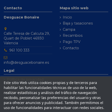
Contacto
Mapa sitio web
Desguace Bonaire
Inicio
Baja y tasaciones
Campa
Calle Teresa de Calcuta 29,
Recambios
Quart de Poblet 46930
Pago TPV
Valencia
Contacto
961 100 333
info@desguacebonaire.es
Legal
Política de privacidad
Este sitio Web utiliza cookies propias y de terceros para
Política de cookies
habilitar las funcionalidades técnicas de uso de la web,
Aviso legal
realizar estadísticas y análisis del tráfico de navegación
recibido, personalizar las preferencias del usuario y otras
Condiciones de venta
para ofrecer anuncios y publicidad. También permitimos el
uso de funcionalidades para interactuar con redes sociales.