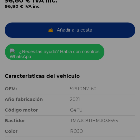
96,80 €
IVA inc.
96,80 €
IVA inc.
Añadir a la cesta
¿Necesitas ayuda? Habla con nosotros
Características del vehículo
OEM:
52910N7160
Año fabricación
2021
Código motor
G4FU
Bastidor
TMAJC811BMJ036695
Color
ROJO