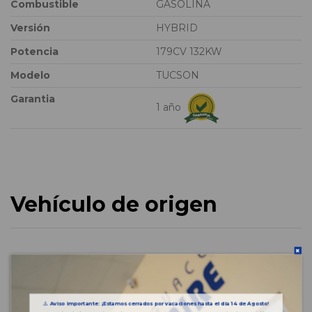
Combustible
GASOLINA
Versión
HYBRID
Potencia
179CV 132KW
Modelo
TUCSON
Garantia
1 año
Vehículo de origen
⚠️
Aviso importante: ¡Estamos cerrados por vacaciones hasta el día 14 de Agosto!