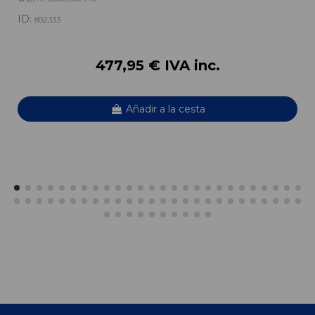
ID:
802333
477,95 € IVA inc.
Añadir a la cesta