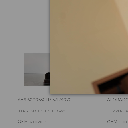
Pie
ABS 6000630113 52174070
AFORADO
JEEP RENEGADE LIMITED 4X2
JEEP RENEGA
OEM:
OEM:
6000630113
52080