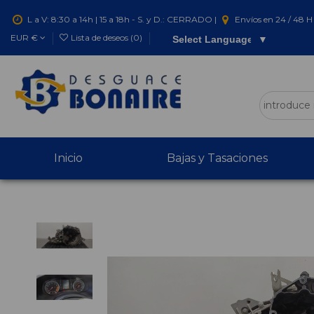
L a V: 8:30 a 14h | 15 a 18h - S. y D.: CERRADO |
Envíos en 24 / 48 H 
EUR €
Lista de deseos (
0
)
Select Language
▼
Inicio
Bajas y Tasaciones