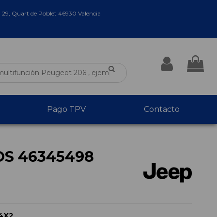
a 29, Quart de Poblet 46930 Valencia
Pago TPV
Contacto
OS 46345498
4X2