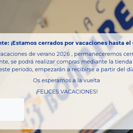
Año fabricación
Código motor
Kilometraje
Bastidor
te: ¡Estamos cerrados por vacaciones hasta el 
Color
vacaciones de verano 2026 , permaneceremos cerra
Combustible
nte, se podrá realizar compras mediante la tienda 
Versión
este periodo, empezarán a recibirse a partir del d
Potencia
Os esperamos a la vuelta
Modelo
¡FELICES VACACIONES!
Garantia