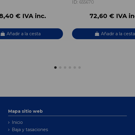
ID:
655670
8,40 € IVA inc.
72,60 € IVA in
Añadir a la cesta
Añadir a la cesta
Mapa sitio web
Inicio
Baja y tasaciones