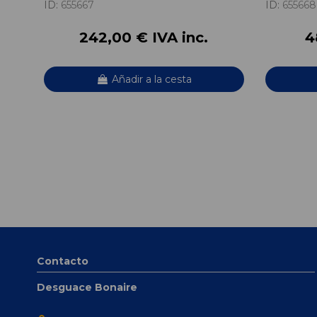
ID:
655667
ID:
655668
242,00 € IVA inc.
4
Añadir a la cesta
Contacto
Desguace Bonaire