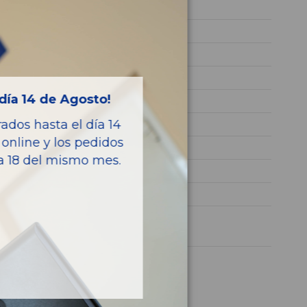
2021
55282151
31.867
1C4NJCA3XMPN08941
día 14 de Agosto!
ROJO
dos hasta el día 14
GASOLINA
online y los pedidos
Limited 4X2
ía 18 del mismo mes.
120CV 88KW
RENEGADE
1 año