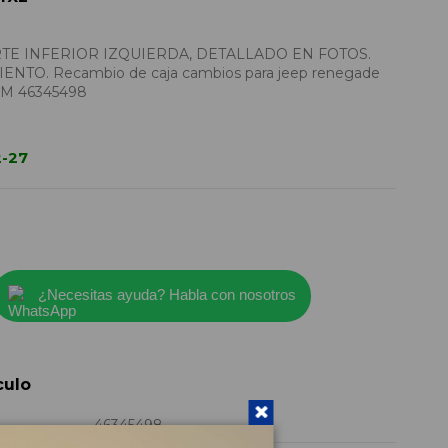
E INFERIOR IZQUIERDA, DETALLADO EN FOTOS.
TO. Recambio de caja cambios para jeep renegade
IAM 46345498
2-27
¿Necesitas ayuda? Habla con nosotros
culo
46345498