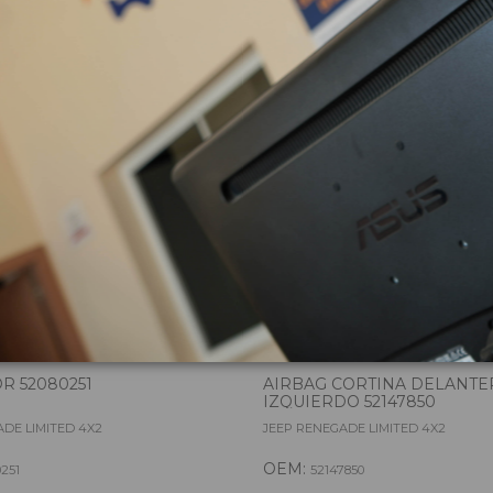
zas almacenadas del vehí
R 52080251
AIRBAG CORTINA DELANTE
IZQUIERDO 52147850
DE LIMITED 4X2
JEEP RENEGADE LIMITED 4X2
OEM:
251
52147850