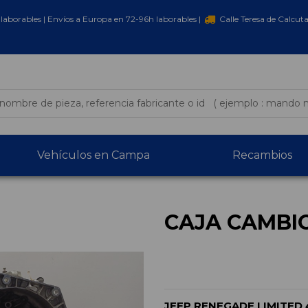
laborables | Envíos a Europa en 72-96h laborables |
Calle Teresa de Calcut
Vehículos en Campa
Recambios
CAJA CAMBI
JEEP RENEGADE LIMITED 