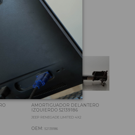
culo
RO
AMORTIGUADOR DELANTERO
AMO
IZQUIERDO 52139186
DER
JEEP RENEGADE LIMITED 4X2
JEEP
OEM:
OE
52139186