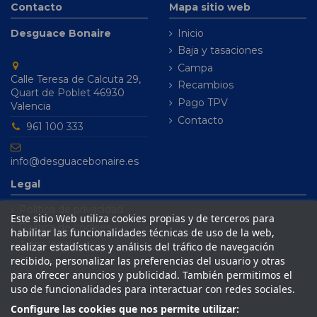
Contacto
Mapa sitio web
Desguace Bonaire
Inicio
Baja y tasaciones
Campa
Calle Teresa de Calcuta 29,
Recambios
Quart de Poblet 46930
Pago TPV
Valencia
Contacto
961 100 333
info@desguacebonaire.es
Legal
Política de privacidad
Este sitio Web utiliza cookies propias y de terceros para
Política de cookies
habilitar las funcionalidades técnicas de uso de la web,
Aviso legal
realizar estadísticas y análisis del tráfico de navegación
recibido, personalizar las preferencias del usuario y otras
Condiciones de venta
para ofrecer anuncios y publicidad. También permitimos el
uso de funcionalidades para interactuar con redes sociales.
Configure las cookies que nos permite utilizar: