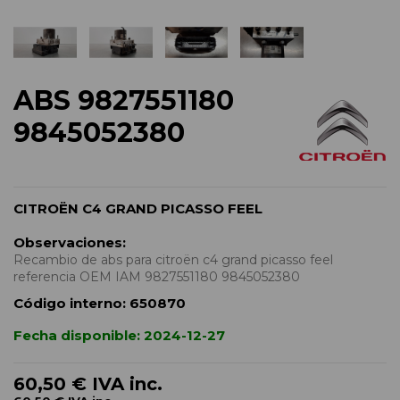
ABS 9827551180
9845052380
CITROËN C4 GRAND PICASSO FEEL
Observaciones:
Recambio de abs para citroën c4 grand picasso feel
referencia OEM IAM 9827551180 9845052380
Código interno:
650870
Fecha disponible:
2024-12-27
60,50 €
IVA inc.