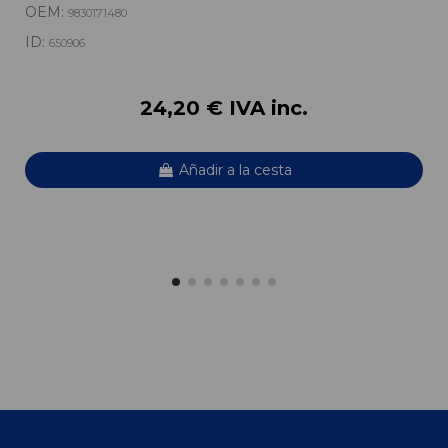
OEM:
9830171480
ID:
650906
24,20 € IVA inc.
Añadir a la cesta