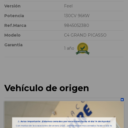
Versión
Feel
Potencia
130CV 96KW
Ref.Marca
9845052380
Modelo
C4 GRAND PICASSO
Garantia
1 año
Vehículo de origen
⚠️
Aviso importante: ¡Estamos cerrados por vacaciones hasta el día 14 de Agosto!
Con motivo de las vacaciones de verano 2026 , permaneceremos cerrados hasta el día 14