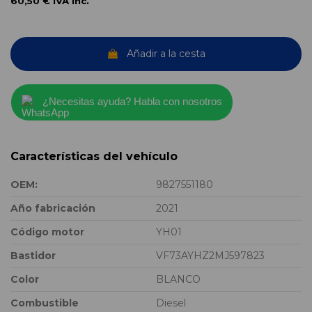
60,50 €
IVA inc.
Añadir a la cesta
¿Necesitas ayuda? Habla con nosotros
Características del vehículo
OEM:
9827551180
Año fabricación
2021
Código motor
YH01
Bastidor
VF73AYHZ2MJ597823
Color
BLANCO
Combustible
Diesel