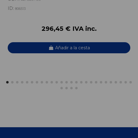
ID:
806513
296,45 € IVA inc.
Añadir a la cesta