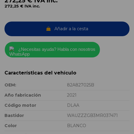
272,25 €
IVA inc.
272,25 €
IVA inc.
Añadir a la cesta
¿Necesitas ayuda? Habla con nosotros
Características del vehículo
OEM:
82A827025B
Año fabricación
2021
Código motor
DLAA
Bastidor
WAUZZZGB3MR037471
Color
BLANCO