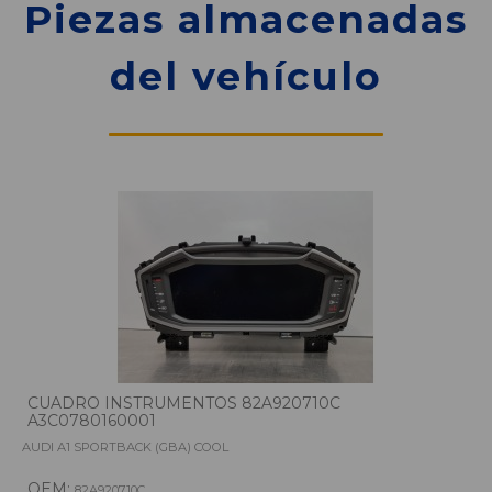
Piezas almacenadas
del vehículo
CUADRO INSTRUMENTOS 82A920710C
A3C0780160001
AUDI A1 SPORTBACK (GBA) COOL
OEM:
82A920710C