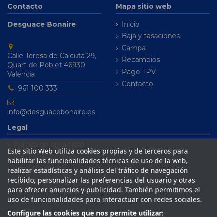
Contacto
Mapa sitio web
Desguace Bonaire
Inicio
Baja y tasaciones
Campa
Calle Teresa de Calcuta 29,
Recambios
Quart de Poblet 46930
Pago TPV
Valencia
Contacto
961 100 333
info@desguacebonaire.es
Legal
Política de privacidad
Este sitio Web utiliza cookies propias y de terceros para
Política de cookies
habilitar las funcionalidades técnicas de uso de la web,
Aviso legal
realizar estadísticas y análisis del tráfico de navegación
recibido, personalizar las preferencias del usuario y otras
Condiciones de venta
para ofrecer anuncios y publicidad. También permitimos el
uso de funcionalidades para interactuar con redes sociales.
Configure las cookies que nos permite utilizar: