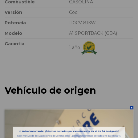
Combustible
GASOLINA
Versión
Cool
Potencia
110CV 81KW
Modelo
A1 SPORTBACK (GBA)
Garantia
1 año
Vehículo de origen
⚠️
Aviso importante: ¡Estamos cerrados por vacaciones hasta el día 14 de Agosto!
Con motivo de las vacaciones de verano 2026 , permaneceremos cerrados hasta el día 14