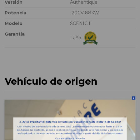
Versión
Authentique
Potencia
120CV 88KW
Modelo
SCENIC II
Garantia
1 año
Vehículo de origen
⚠️
Aviso importante: ¡Estamos cerrados por vacaciones hasta el día 14 de Agosto!
Con motivo de las vacaciones de verano 2026 , permaneceremos cerrados hasta el día 14
de Agosto, no obstante, se podrá realizar compras mediante la tienda online y los pedidos
realizados durante este periodo, empezarán a recibirse a partir del día 18 del mismo mes.
Os esperamos a la vuelta