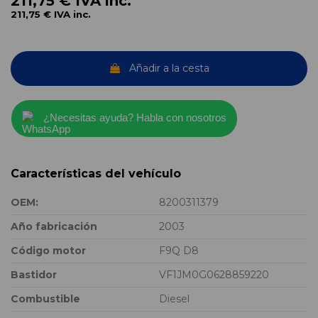
211,75 €
IVA inc.
211,75 €
IVA inc.
Añadir a la cesta
¿Necesitas ayuda? Habla con nosotros
Características del vehículo
OEM:
8200311379
Año fabricación
2003
Código motor
F9Q D8
Bastidor
VF1JM0G0628859220
Combustible
Diesel