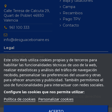
Baja y tasaciones
Campa
Calle Teresa de Calcuta 29,
Recambios
Quart de Poblet 46930
Pago TPV
Valencia
Contacto
961 100 333
info@desguacebonaire.es
Legal
Política de privacidad
Este sitio Web utiliza cookies propias y de terceros para
Política de cookies
habilitar las funcionalidades técnicas de uso de la web,
Aviso legal
realizar estadísticas y análisis del tráfico de navegación
recibido, personalizar las preferencias del usuario y otras
Condiciones de venta
para ofrecer anuncios y publicidad. También permitimos el
uso de funcionalidades para interactuar con redes sociales.
Configure las cookies que nos permite utilizar:
© 2024 Desguace Bonaire, S.L. Todos los derechos
Política de cookies
Personalizar cookies
reservados | Desarrollado por
Seintosoft
ACEPTO