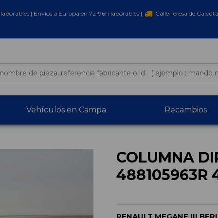
laborables | Envíos a Europa en 72-96h laborables |
Calle Teresa de Calcut
Vehículos en Campa
Recambios
COLUMNA DI
488105963R 
RENAULT MEGANE III BER