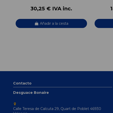
30,25 € IVA inc.
1
Añadir a la cesta
Contacto
Desguace Bonaire
Calle Teresa de Calcuta 29, Quart de Poblet 46930