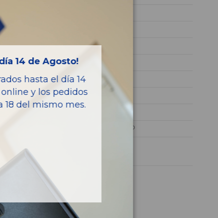
K9K G8
VF1BZ0B0643543587
GRIS
día 14 de Agosto!
Diesel
dos hasta el día 14
Authentique
online y los pedidos
106CV 78KW
ía 18 del mismo mes.
488107802R
MEGANE III BERLINA 5 P
1 año