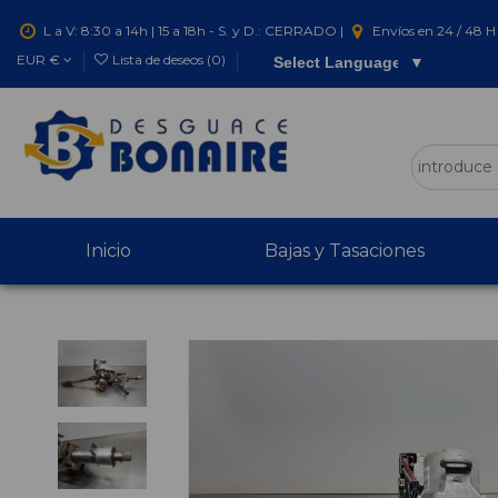
L a V: 8:30 a 14h | 15 a 18h - S. y D.: CERRADO |
Envíos en 24 / 48 H 
EUR €
Lista de deseos (
0
)
Select Language
▼
Inicio
Bajas y Tasaciones