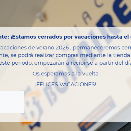
Código motor
Bastidor
Color
te: ¡Estamos cerrados por vacaciones hasta el 
Combustible
vacaciones de verano 2026 , permaneceremos cerra
Versión
nte, se podrá realizar compras mediante la tienda 
Potencia
este periodo, empezarán a recibirse a partir del d
Ref.Marca
Os esperamos a la vuelta
Modelo
¡FELICES VACACIONES!
Garantia