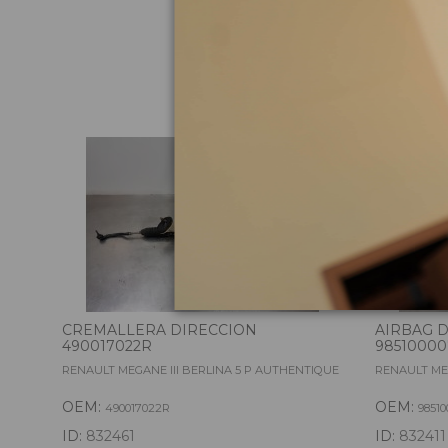
Pie
CREMALLERA DIRECCION
AIRBAG 
490017022R
9851000
RENAULT MEGANE III BERLINA 5 P AUTHENTIQUE
RENAULT MEG
OEM:
OEM:
490017022R
98510
ID:
832461
ID:
832411