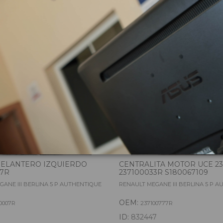
zas almacenadas del vehí
DELANTERO IZQUIERDO
CENTRALITA MOTOR UCE 2
07R
237100033R S180067109
ANE III BERLINA 5 P AUTHENTIQUE
RENAULT MEGANE III BERLINA 5 P 
OEM:
0007R
237100777R
ID:
832447