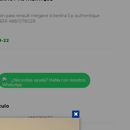
 para renault megane iii berlina 5 p authentique
963R 488107802R
8-22
¿Necesitas ayuda? Habla con nosotros
culo
488105963R
2010