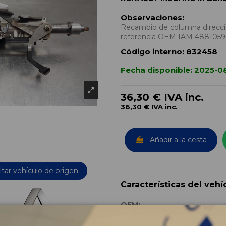
Observaciones:
Recambio de columna direccion
referencia OEM IAM 488105
Código interno:
832458
Fecha disponible:
2025-0
36,30 €
IVA inc.
36,30 €
IVA inc.
Añadir a la cesta
tar vehículo de origen
Características del vehí
OEM:
Año fabricación