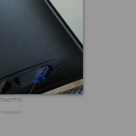
culo
37100777R
AUTHENTIQUE