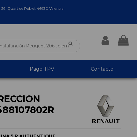
a 29, Quart de Poblet 46930 Valencia
Pago TPV
Contacto
RECCION
488107802R
LINA 5 P AUTHENTIQUE