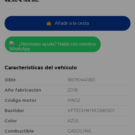
48,40 €
IVA inc.
Añadir a la cesta
¿Necesitas ayuda? Habla con nosotros
Características del vehículo
OEM:
9819044080
Año fabricación
2018
Código motor
HN02
Bastidor
VF73DHNYMJJ681501
Color
AZUL
Combustible
GASOLINA