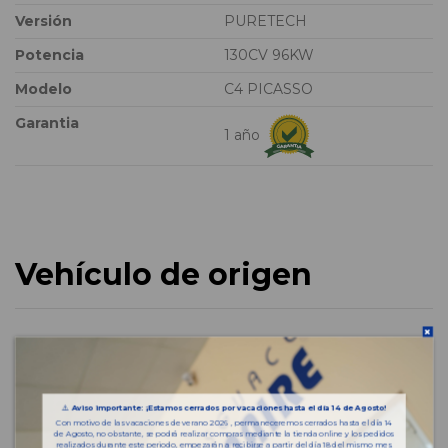
Versión
PURETECH
Potencia
130CV 96KW
Modelo
C4 PICASSO
Garantia
1 año
Vehículo de origen
⚠️
Aviso importante: ¡Estamos cerrados por vacaciones hasta el día 14 de Agosto!
Con motivo de las vacaciones de verano 2026 , permaneceremos cerrados hasta el día 14
de Agosto, no obstante, se podrá realizar compras mediante la tienda online y los pedidos
realizados durante este periodo, empezarán a recibirse a partir del día 18 del mismo mes.