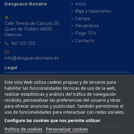
Desguace Bonaire
Inicio
Baja y tasaciones
Campa
Calle Teresa de Calcuta 29,
Recambios
Quart de Poblet 46930
Pago TPV
Valencia
Contacto
961 100 333
info@desguacebonaire.es
Legal
Política de privacidad
Este sitio Web utiliza cookies propias y de terceros para
Política de cookies
habilitar las funcionalidades técnicas de uso de la web,
Aviso legal
realizar estadísticas y análisis del tráfico de navegación
recibido, personalizar las preferencias del usuario y otras
Condiciones de venta
para ofrecer anuncios y publicidad. También permitimos el
uso de funcionalidades para interactuar con redes sociales.
Configure las cookies que nos permite utilizar:
© 2024 Desguace Bonaire, S.L. Todos los derechos
Política de cookies
Personalizar cookies
reservados | Desarrollado por
Seintosoft