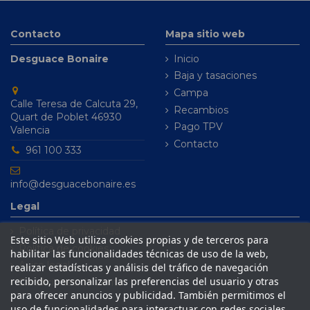
Contacto
Mapa sitio web
Desguace Bonaire
Inicio
Baja y tasaciones
Campa
Calle Teresa de Calcuta 29,
Recambios
Quart de Poblet 46930
Pago TPV
Valencia
Contacto
961 100 333
info@desguacebonaire.es
Legal
Política de privacidad
Este sitio Web utiliza cookies propias y de terceros para
Política de cookies
habilitar las funcionalidades técnicas de uso de la web,
Aviso legal
realizar estadísticas y análisis del tráfico de navegación
recibido, personalizar las preferencias del usuario y otras
Condiciones de venta
para ofrecer anuncios y publicidad. También permitimos el
uso de funcionalidades para interactuar con redes sociales.