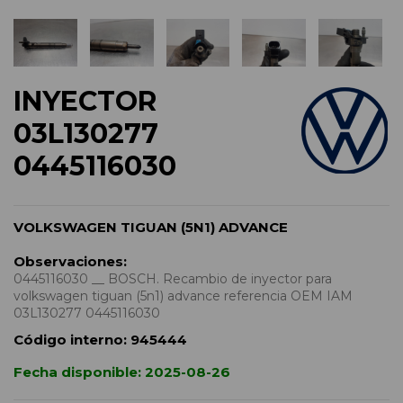
INYECTOR
03L130277
0445116030
VOLKSWAGEN TIGUAN (5N1) ADVANCE
Observaciones:
0445116030 __ BOSCH. Recambio de inyector para
volkswagen tiguan (5n1) advance referencia OEM IAM
03L130277 0445116030
Código interno:
945444
Fecha disponible:
2025-08-26