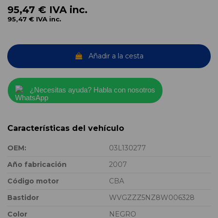
95,47 €
IVA inc.
95,47 €
IVA inc.
Añadir a la cesta
¿Necesitas ayuda? Habla con nosotros
Características del vehículo
OEM:
03L130277
Año fabricación
2007
Código motor
CBA
Bastidor
WVGZZZ5NZ8W006328
Color
NEGRO