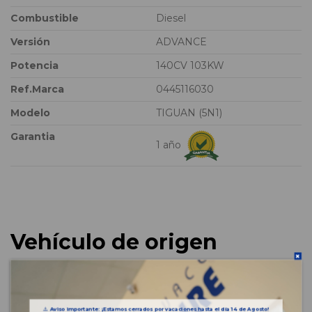
Combustible
Diesel
Versión
ADVANCE
Potencia
140CV 103KW
Ref.Marca
0445116030
Modelo
TIGUAN (5N1)
Garantia
1 año
Vehículo de origen
⚠️
Aviso importante: ¡Estamos cerrados por vacaciones hasta el día 14 de Agosto!