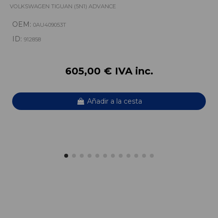
VOLKSWAGEN TIGUAN (5N1) ADVANCE
OEM:
0AU409053T
ID:
912858
605,00 € IVA inc.
Añadir a la cesta