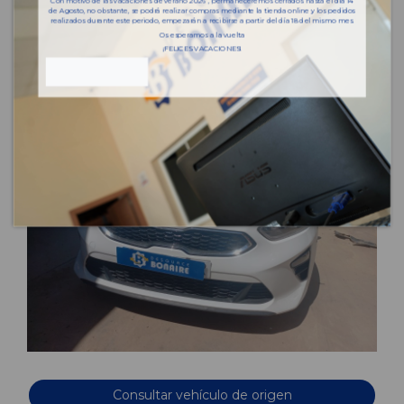
Con motivo de las vacaciones de verano 2026 , permaneceremos cerrados hasta el día 14
de Agosto, no obstante, se podrá realizar compras mediante la tienda online y los pedidos
realizados durante este periodo, empezarán a recibirse a partir del día 18 del mismo mes.
Os esperamos a la vuelta
¡FELICES VACACIONES!
Consultar vehículo de origen