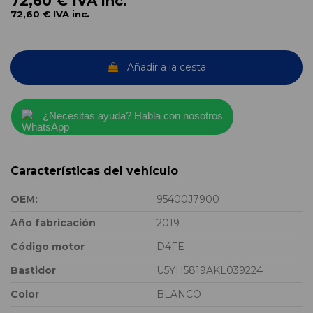
72,60 €
IVA inc.
72,60 €
IVA inc.
Añadir a la cesta
¿Necesitas ayuda? Habla con nosotros
Características del vehículo
OEM:
95400J7900
Año fabricación
2019
Código motor
D4FE
Bastidor
U5YH5819AKL039224
Color
BLANCO