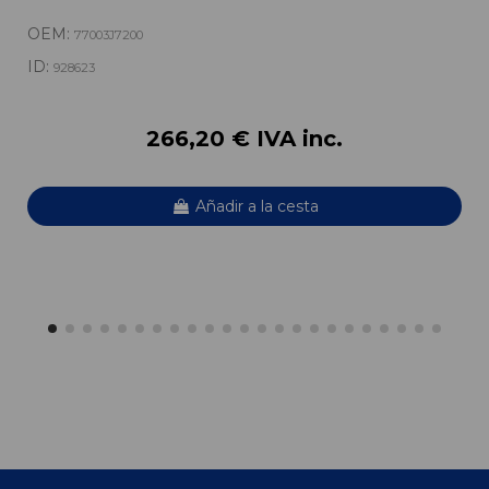
OEM:
77003J7200
ID:
928623
266,20 € IVA inc.
Añadir a la cesta