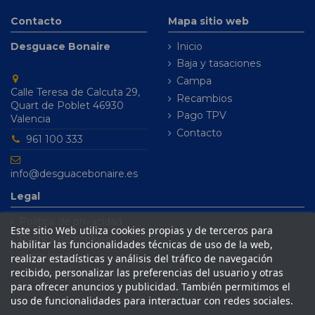
Contacto
Mapa sitio web
Desguace Bonaire
Inicio
Baja y tasaciones
Campa
Calle Teresa de Calcuta 29,
Recambios
Quart de Poblet 46930
Pago TPV
Valencia
Contacto
961 100 333
info@desguacebonaire.es
Legal
Política de privacidad
Este sitio Web utiliza cookies propias y de terceros para
Política de cookies
habilitar las funcionalidades técnicas de uso de la web,
Aviso legal
realizar estadísticas y análisis del tráfico de navegación
recibido, personalizar las preferencias del usuario y otras
Condiciones de venta
para ofrecer anuncios y publicidad. También permitimos el
uso de funcionalidades para interactuar con redes sociales.