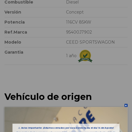
Combustible
Diesel
Versión
Concept
Potencia
116CV 85KW
Ref.Marca
95400J7902
Modelo
CEED SPORTSWAGON
Garantia
1 año
Vehículo de origen
⚠️
Aviso importante: ¡Estamos cerrados por vacaciones hasta el día 14 de Agosto!