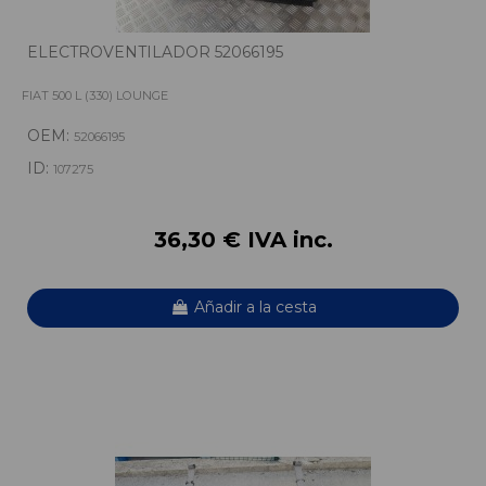
ELECTROVENTILADOR 52066195
FIAT 500 L (330) LOUNGE
OEM:
52066195
ID:
107275
36,30 € IVA inc.
Añadir a la cesta