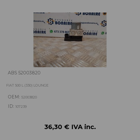
ABS 52003820
FIAT 500 L (330) LOUNGE
OEM:
52003820
ID:
107239
36,30 € IVA inc.