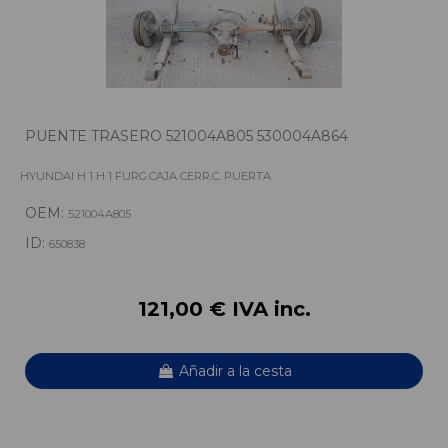
PUENTE TRASERO 521004A805 530004A864
HYUNDAI H 1 H 1 FURG.CAJA CERR.C. PUERTA
OEM:
521004A805
ID:
650838
121,00 € IVA inc.
Añadir a la cesta