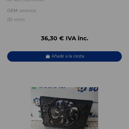
FIAT 500 L (330) LOUNGE
OEM:
0051975135
ID:
107274
36,30 € IVA inc.
Añadir a la cesta