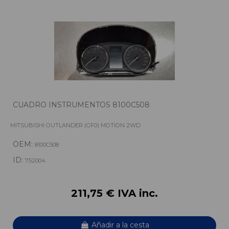
CUADRO INSTRUMENTOS 8100C508
MITSUBISHI OUTLANDER (GF0) MOTION 2WD
OEM:
8100C508
ID:
752004
211,75 € IVA inc.
Añadir a la cesta