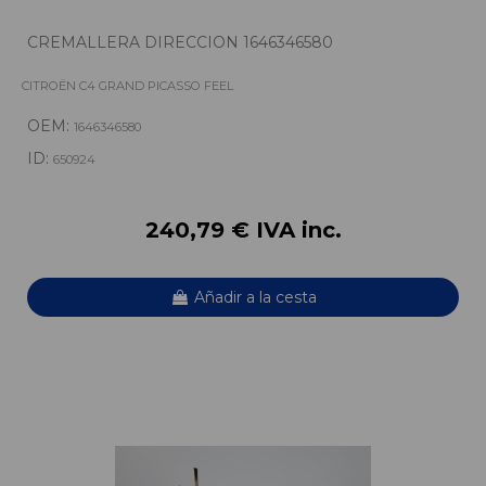
CREMALLERA DIRECCION 1646346580
CITROËN C4 GRAND PICASSO FEEL
OEM:
1646346580
ID:
650924
240,79 € IVA inc.
Añadir a la cesta