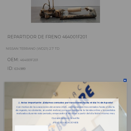
REPARTIDOR DE FRENO 464001F201
NISSAN TERRANO (WD21) 2.7 TD
OEM:
464001F201
ID:
634989
108,90 € IVA inc.
⚠️
Aviso importante: ¡Estamos cerrados por vacaciones hasta el día 14 de Agosto!
Añadir a la cesta
Con motivo de las vacaciones de verano 2026 , permaneceremos cerrados hasta el día 14
de Agosto, no obstante, se podrá realizar compras mediante la tienda online y los pedidos
realizados durante este periodo, empezarán a recibirse a partir del día 18 del mismo mes.
Os esperamos a la vuelta
¡FELICES VACACIONES!