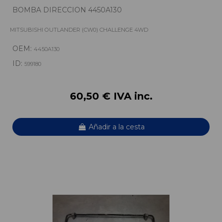
BOMBA DIRECCION 4450A130
MITSUBISHI OUTLANDER (CW0) CHALLENGE 4WD
OEM:
4450A130
ID:
599180
60,50 € IVA inc.
Añadir a la cesta