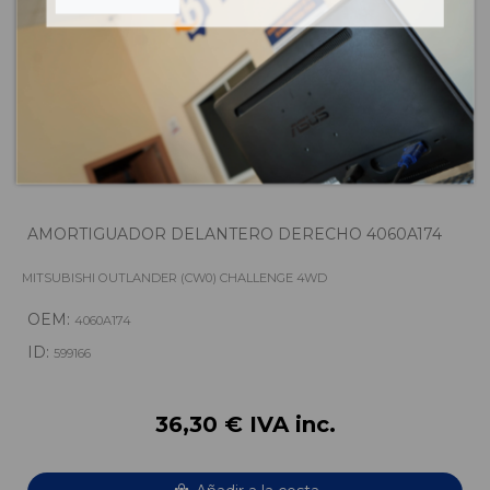
AMORTIGUADOR DELANTERO DERECHO 4060A174
MITSUBISHI OUTLANDER (CW0) CHALLENGE 4WD
OEM:
4060A174
ID:
599166
36,30 € IVA inc.