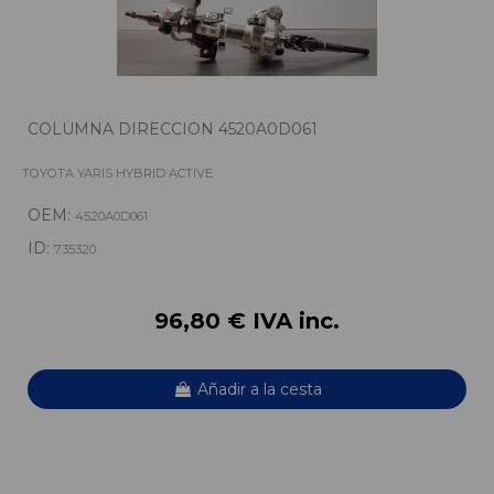
COLUMNA DIRECCION 4520A0D061
TOYOTA YARIS HYBRID ACTIVE
OEM:
4520A0D061
ID:
735320
96,80 € IVA inc.
Añadir a la cesta