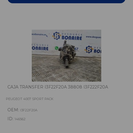
CAJA TRANSFER I3F22F20A 38808 I3F222F20A
PEUGEOT 4007 SPORT PACK
OEM:
I3F22F20A
ID:
146562