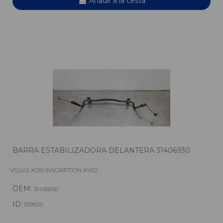
Añadir a la cesta
BARRA ESTABILIZADORA DELANTERA 31406930
VOLVO XC60 INSCRIPTION AWD
OEM:
31406930
ID:
559920