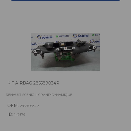
KIT AIRBAG 285589834R
RENAULT SCENIC III GRAND DYNAMIQUE
OEM:
285589834R
ID:
147679