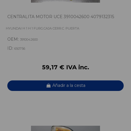
CENTRALITA MOTOR UCE 3910042600 4079132315
HYUNDAI H 1 H 1 FURG.CAJA CERR.C. PUERTA
OEM:
3910042600
ID:
650756
59,17 € IVA inc.
Añadir a la cesta