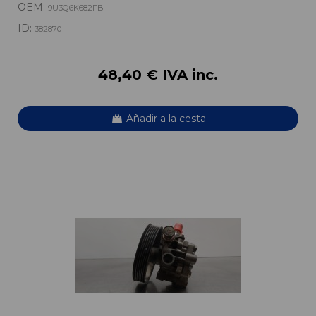
OEM:
9U3Q6K682FB
ID:
382870
48,40 € IVA inc.
Añadir a la cesta