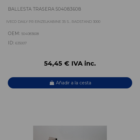
BALLESTA TRASERA 504083608
IVECO DAILY PR EINZELKABINE 35 S... RADSTAND 3000
OEM:
504083608
ID:
635007
54,45 € IVA inc.
Añadir a la cesta