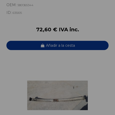
OEM:
5801365344
ID:
635005
72,60 € IVA inc.
Añadir a la cesta