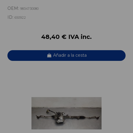
OEM:
9834730080
ID:
650922
48,40 € IVA inc.
Añadir a la cesta