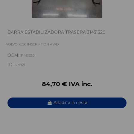
BARRA ESTABILIZADORA TRASERA 31451320
VOLVO XC60 INSCRIPTION AWD
OEM:
31451320
ID:
559921
84,70 € IVA inc.
Añadir a la cesta