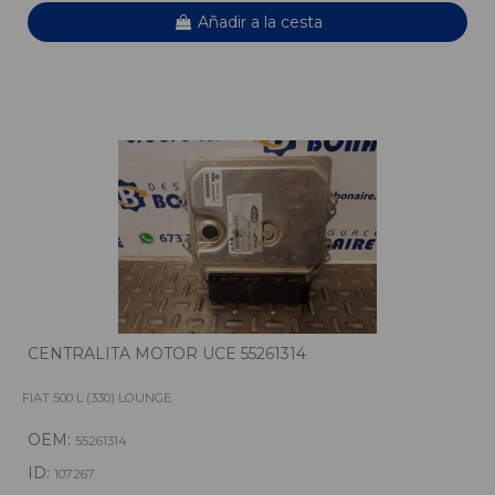
Añadir a la cesta
CENTRALITA MOTOR UCE 55261314
FIAT 500 L (330) LOUNGE
OEM:
55261314
ID:
107267