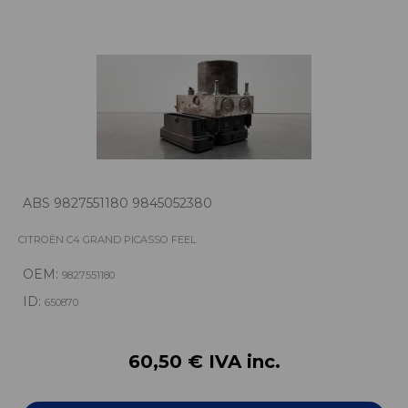
ABS 9827551180 9845052380
CITROËN C4 GRAND PICASSO FEEL
OEM:
9827551180
ID:
650870
60,50 € IVA inc.