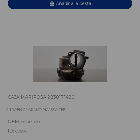
Añadir a la cesta
CAJA MARIPOSA 9830171480
CITROËN C4 GRAND PICASSO FEEL
OEM:
9830171480
ID:
650906