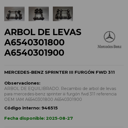
ARBOL DE LEVAS
A6540301800
A6540301900
MERCEDES-BENZ SPRINTER III FURGÓN FWD 311
Observaciones:
ARBOL DE EQUILIBRADO. Recambio de arbol de levas
para mercedes-benz sprinter iii furgón fwd 311 referencia
OEM IAM A6540301800 A6540301900
Código interno:
946515
Fecha disponible:
2025-08-27