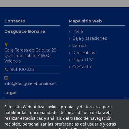
Contacto
Mapa sitio web
Desguace Bonaire
Inicio
Baja y tasaciones
Campa
Calle Teresa de Calcuta 29,
Recambios
Quart de Poblet 46930
Pago TPV
Valencia
Contacto
961 100 333
info@desguacebonaire.es
Legal
Política de privacidad
Este sitio Web utiliza cookies propias y de terceros para
Política de cookies
habilitar las funcionalidades técnicas de uso de la web,
Aviso legal
realizar estadísticas y análisis del tráfico de navegación
recibido, personalizar las preferencias del usuario y otras
Condiciones de venta