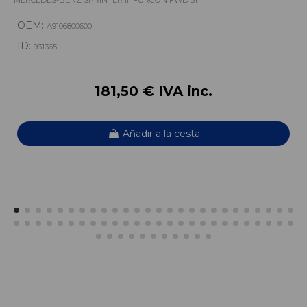
OEM:
A9106800600
ID:
931365
181,50 € IVA inc.
Añadir a la cesta