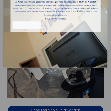
⚠️
Aviso importante: ¡Estamos cerrados por vacaciones hasta el día 14 de Agosto!
Con motivo de las vacaciones de verano 2026 , permaneceremos cerrados hasta el día 14
de Agosto, no obstante, se podrá realizar compras mediante la tienda online y los pedidos
realizados durante este periodo, empezarán a recibirse a partir del día 18 del mismo mes.
Os esperamos a la vuelta
¡FELICES VACACIONES!
Consultar vehículo de origen