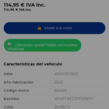
114,95 €
IVA inc.
114,95 €
IVA inc.
Añadir a la cesta
¿Necesitas ayuda? Habla con nosotros
Características del vehículo
OEM:
A6540301800
Año fabricación
2023
Código motor
654920
Bastidor
W1VFFBEZ3PP551870
Color
BLANCO