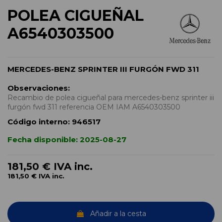
POLEA CIGUEÑAL
A6540303500
MERCEDES-BENZ SPRINTER III FURGÓN FWD 311
Observaciones:
Recambio de polea cigueñal para mercedes-benz sprinter iii
furgón fwd 311 referencia OEM IAM A6540303500
Código interno:
946517
Fecha disponible:
2025-08-27
181,50 €
IVA inc.
181,50 €
IVA inc.
Añadir a la cesta