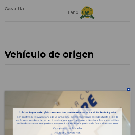
Garantia
1 año
Vehículo de origen
⚠️
Aviso importante: ¡Estamos cerrados por vacaciones hasta el día 14 de Agosto!
Con motivo de las vacaciones de verano 2026 , permaneceremos cerrados hasta el día 14
de Agosto, no obstante, se podrá realizar compras mediante la tienda online y los pedidos
realizados durante este periodo, empezarán a recibirse a partir del día 18 del mismo mes.
Os esperamos a la vuelta
¡FELICES VACACIONES!