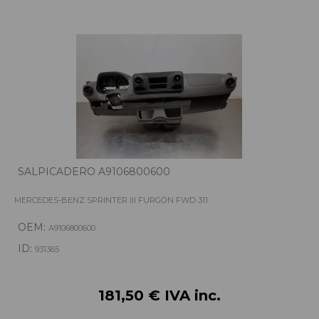
SALPICADERO A9106800600
MERCEDES-BENZ SPRINTER III FURGÓN FWD 311
OEM:
A9106800600
ID:
931365
181,50 € IVA inc.