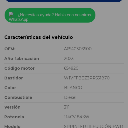
¿Necesitas ayuda? Habla con nosotros
Características del vehículo
OEM:
A6540303500
Año fabricación
2023
Código motor
654920
Bastidor
W1VFFBEZ3PP551870
Color
BLANCO
Combustible
Diesel
Versión
311
Potencia
114CV 84KW
Modelo
SPRINTER III FURGÓN FWD