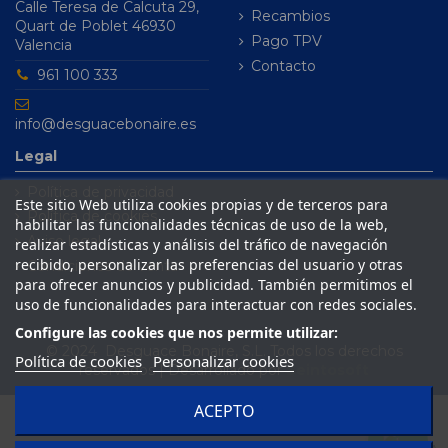
Calle Teresa de Calcuta 29,
Recambios
Quart de Poblet 46930
Pago TPV
Valencia
Contacto
961 100 333
info@desguacebonaire.es
Legal
Política de privacidad
Este sitio Web utiliza cookies propias y de terceros para
Política de cookies
habilitar las funcionalidades técnicas de uso de la web,
Aviso legal
realizar estadísticas y análisis del tráfico de navegación
recibido, personalizar las preferencias del usuario y otras
Condiciones de venta
para ofrecer anuncios y publicidad. También permitimos el
uso de funcionalidades para interactuar con redes sociales.
Configure las cookies que nos permite utilizar:
© 2024 Desguace Bonaire, S.L. Todos los derechos
Política de cookies
Personalizar cookies
reservados | Desarrollado por
Seintosoft
ACEPTO