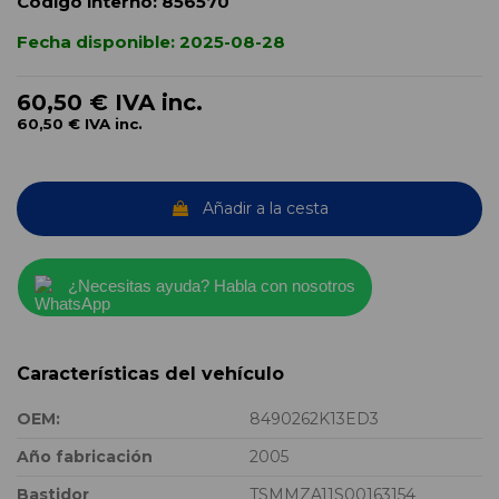
Código interno:
856570
Fecha disponible:
2025-08-28
60,50 €
IVA inc.
60,50 €
IVA inc.
Añadir a la cesta
¿Necesitas ayuda? Habla con nosotros
Características del vehículo
OEM:
8490262K13ED3
Año fabricación
2005
Bastidor
TSMMZA11S00163154