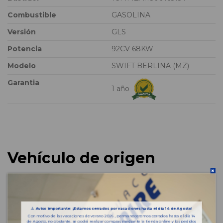
Combustible
GASOLINA
Versión
GLS
Potencia
92CV 68KW
Modelo
SWIFT BERLINA (MZ)
Garantia
1 año
Vehículo de origen
⚠️
Aviso importante: ¡Estamos cerrados por vacaciones hasta el día 14 de Agosto!
Con motivo de las vacaciones de verano 2026 , permaneceremos cerrados hasta el día 14
de Agosto, no obstante, se podrá realizar compras mediante la tienda online y los pedidos