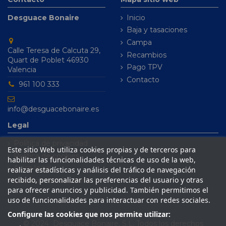
Desguace Bonaire
Inicio
Baja y tasaciones
Campa
Calle Teresa de Calcuta 29,
Recambios
Quart de Poblet 46930
Pago TPV
Valencia
Contacto
961 100 333
info@desguacebonaire.es
Legal
Política de privacidad
Este sitio Web utiliza cookies propias y de terceros para
Política de cookies
habilitar las funcionalidades técnicas de uso de la web,
Aviso legal
realizar estadísticas y análisis del tráfico de navegación
recibido, personalizar las preferencias del usuario y otras
Condiciones de venta
para ofrecer anuncios y publicidad. También permitimos el
uso de funcionalidades para interactuar con redes sociales.
Configure las cookies que nos permite utilizar:
© 2024 Desguace Bonaire, S.L. Todos los derechos