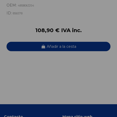
OEM:
4858063J54
ID:
856578
108,90 € IVA inc.
Añadir a la cesta
Contacto
Mapa sitio web