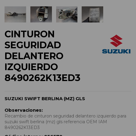
CINTURON
SEGURIDAD
DELANTERO
IZQUIERDO
8490262K13ED3
SUZUKI SWIFT BERLINA (MZ) GLS
Observaciones:
Recambio de cinturon seguridad delantero izquierdo para
suzuki swift berlina (mz) gls referencia OEM IAM
8490262K13ED3